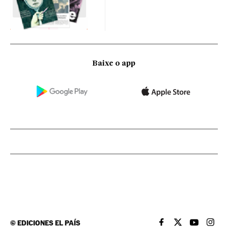
Baixe o app
©
EDICIONES EL PAÍS
EL PAÍS BRASIL EN
EL PAÍS BRASI
EL PAÍS B
EL PA