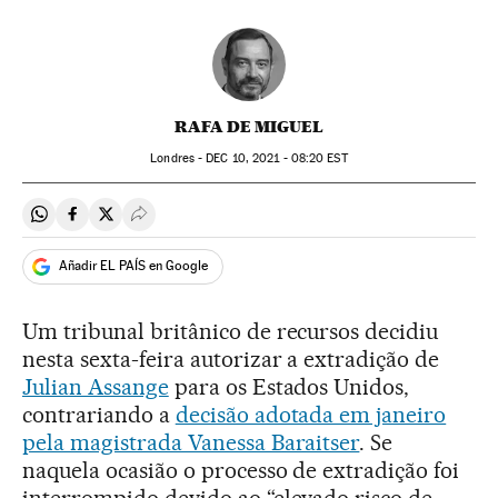
RAFA DE MIGUEL
Londres -
DEC
10, 2021 - 08:20
EST
Compartir en Whatsapp
Compartir en Facebook
Compartir en Twitter
Desplegar Redes Sociales
Añadir EL PAÍS en Google
Um tribunal britânico de recursos decidiu
nesta sexta-feira autorizar a extradição de
Julian Assange
para os Estados Unidos,
contrariando a
decisão adotada em janeiro
pela magistrada Vanessa Baraitser
. Se
naquela ocasião o processo de extradição foi
interrompido devido ao “elevado risco de