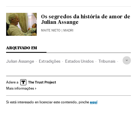
Os segredos da história de amor de
Julian Assange
MAITE NIETO
| MADRI
ARQUIVADO EM
Julian Assange
Extradições
Estados Unidos
Tribunais
Reino Unido
Liberdade expressão
Justiça
Ciberespionagem
Filtração documentos
Wikileaks
Adere a
Mais informações
Pirata informático
Ataques informáticos
Suécia
Equador
aquí
Si está interesado en licenciar este contenido, pinche