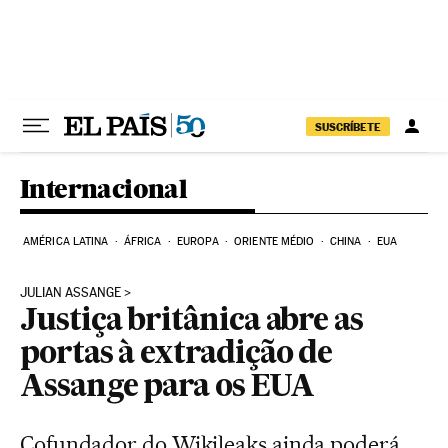
Pular para o conteúdo
SUSCRÍBETE
Internacional
AMÉRICA LATINA
ÁFRICA
EUROPA
ORIENTE MÉDIO
CHINA
EUA
JULIAN ASSANGE
Justiça britânica abre as
portas à extradição de
Assange para os EUA
Cofundador do Wikileaks ainda poderá