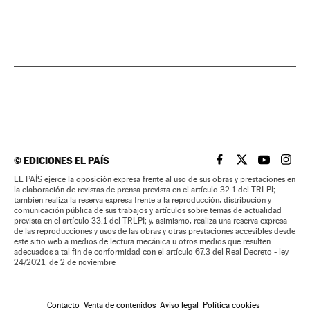
©
EDICIONES EL PAÍS
EL PAÍS BRASIL EN
EL PAÍS BRASI
EL PAÍS B
EL PA
EL PAÍS ejerce la oposición expresa frente al uso de sus obras y prestaciones en
la elaboración de revistas de prensa prevista en el artículo 32.1 del TRLPI;
también realiza la reserva expresa frente a la reproducción, distribución y
comunicación pública de sus trabajos y artículos sobre temas de actualidad
prevista en el artículo 33.1 del TRLPI; y, asimismo, realiza una reserva expresa
de las reproducciones y usos de las obras y otras prestaciones accesibles desde
este sitio web a medios de lectura mecánica u otros medios que resulten
adecuados a tal fin de conformidad con el artículo 67.3 del Real Decreto - ley
24/2021, de 2 de noviembre
Contacto
Venta de contenidos
Aviso legal
Política cookies