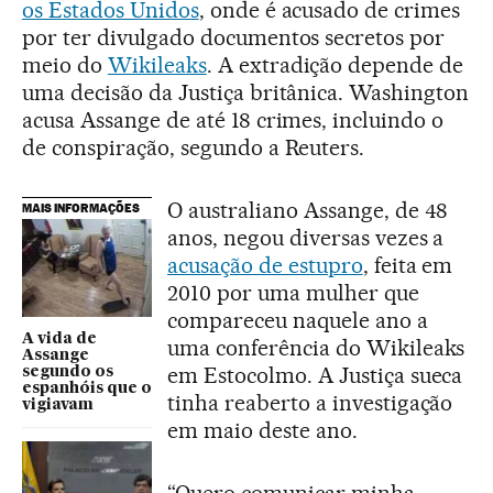
os Estados Unidos
, onde é acusado de crimes
por ter divulgado documentos secretos por
meio do
Wikileaks
. A extradição depende de
uma decisão da Justiça britânica. Washington
acusa Assange de até 18 crimes, incluindo o
de conspiração, segundo a Reuters.
O australiano Assange, de 48
MAIS INFORMAÇÕES
anos, negou diversas vezes a
acusação de estupro
, feita em
2010 por uma mulher que
compareceu naquele ano a
A vida de
uma conferência do Wikileaks
Assange
em Estocolmo. A Justiça sueca
segundo os
espanhóis que o
tinha reaberto a investigação
vigiavam
em maio deste ano.