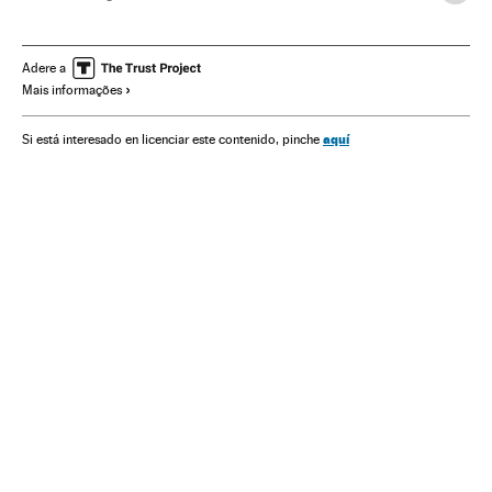
Estupro
Filtração documentos
Agressões sexuais
Crimes sexuais
Europa
Delitos
Meios comunicação
Adere a
Mais informações
Comunicação
Justiça
aquí
Si está interesado en licenciar este contenido, pinche