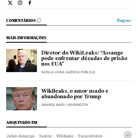
Internacional El País Brasil en Twitter
Internacional El País Brasil en Instagram
Internacional El País Brasil en Facebook
COMENTÁRIOS
Regras
›
COMENTÁRIOS
MAIS INFORMAÇÕES
Diretor do WikiLeaks: “Assange
pode enfrentar décadas de prisão
nos EUA”
NATALIA VIANA (AGÊNCIA PÚBLICA)
Wikileaks, o amor usado e
abandonado por Trump
AMANDA MARS
| WASHINGTON
ARQUIVADO EM
Julian Assange
Suécia
Wikileaks
Escandinávia