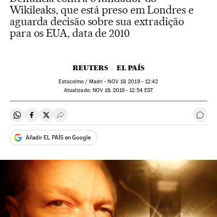
Wikileaks, que está preso em Londres e
aguarda decisão sobre sua extradição
para os EUA, data de 2010
REUTERS
EL PAÍS
Estocolmo / Madri -
NOV
19, 2019 - 12:42
atualizado:
NOV
19, 2019 - 12:54
EST
Compartir en Whatsapp
Compartir en Facebook
Compartir en Twitter
Desplegar Redes Sociales
Come
Añadir EL PAÍS en Google