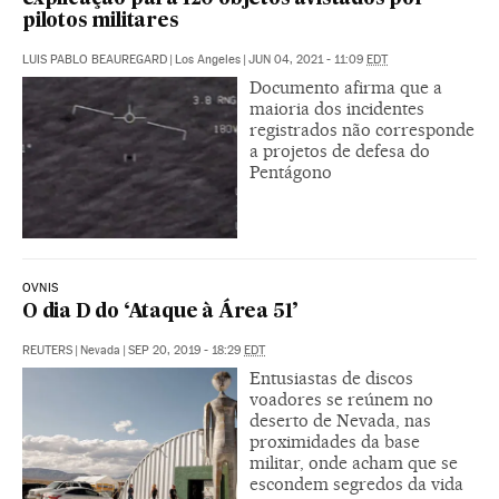
pilotos militares
LUIS PABLO BEAUREGARD
|
Los Angeles
|
JUN 04, 2021 - 11:09
EDT
Documento afirma que a
maioria dos incidentes
registrados não corresponde
a projetos de defesa do
Pentágono
OVNIS
O dia D do ‘Ataque à Área 51’
REUTERS
|
Nevada
|
SEP 20, 2019 - 18:29
EDT
Entusiastas de discos
voadores se reúnem no
deserto de Nevada, nas
proximidades da base
militar, onde acham que se
escondem segredos da vida