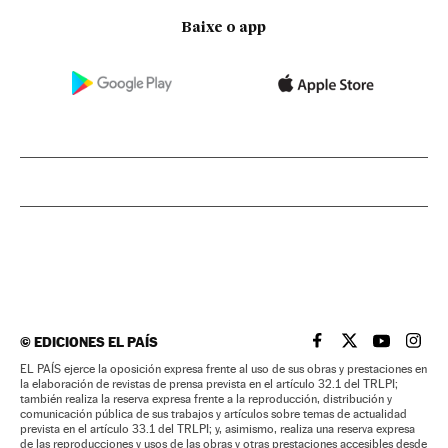
Baixe o app
©
EDICIONES EL PAÍS
EL PAÍS BRASIL EN
EL PAÍS BRASI
EL PAÍS B
EL PA
EL PAÍS ejerce la oposición expresa frente al uso de sus obras y prestaciones en
la elaboración de revistas de prensa prevista en el artículo 32.1 del TRLPI;
también realiza la reserva expresa frente a la reproducción, distribución y
comunicación pública de sus trabajos y artículos sobre temas de actualidad
prevista en el artículo 33.1 del TRLPI; y, asimismo, realiza una reserva expresa
de las reproducciones y usos de las obras y otras prestaciones accesibles desde