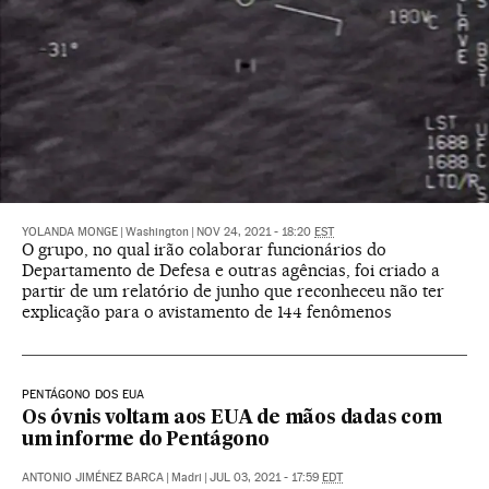
YOLANDA MONGE
|
Washington
|
NOV 24, 2021 - 18:20
EST
O grupo, no qual irão colaborar funcionários do
Departamento de Defesa e outras agências, foi criado a
partir de um relatório de junho que reconheceu não ter
explicação para o avistamento de 144 fenômenos
PENTÁGONO DOS EUA
Os óvnis voltam aos EUA de mãos dadas com
um informe do Pentágono
ANTONIO JIMÉNEZ BARCA
|
Madri
|
JUL 03, 2021 - 17:59
EDT