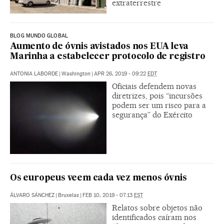
extraterrestre
BLOG MUNDO GLOBAL
Aumento de óvnis avistados nos EUA leva
Marinha a estabelecer protocolo de registro
ANTONIA LABORDE
|
Washington
|
APR 26, 2019 - 09:22
EDT
Oficiais defendem novas
diretrizes, pois “incursões
podem ser um risco para a
segurança” do Exército
Os europeus veem cada vez menos óvnis
ÁLVARO SÁNCHEZ
|
Bruxelas
|
FEB 10, 2019 - 07:13
EST
Relatos sobre objetos não
identificados caíram nos