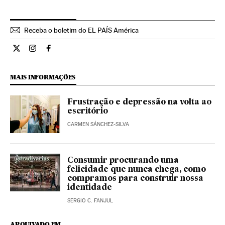
Receba o boletim do EL PAÍS América
Opiniao El País Brasil en Twitter
Opiniao El País Brasil en Instagram
Opiniao El País Brasil en Facebook
MAIS INFORMAÇÕES
Frustração e depressão na volta ao
escritório
CARMEN SÁNCHEZ-SILVA
Consumir procurando uma
felicidade que nunca chega, como
compramos para construir nossa
identidade
SERGIO C. FANJUL
ARQUIVADO EM