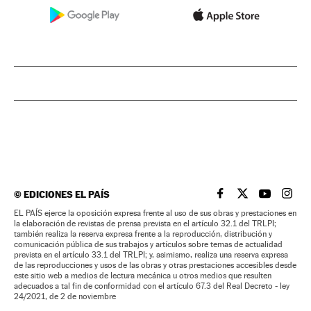
©
EDICIONES EL PAÍS
EL PAÍS BRASIL EN
EL PAÍS BRASI
EL PAÍS B
EL PA
EL PAÍS ejerce la oposición expresa frente al uso de sus obras y prestaciones en
la elaboración de revistas de prensa prevista en el artículo 32.1 del TRLPI;
también realiza la reserva expresa frente a la reproducción, distribución y
comunicación pública de sus trabajos y artículos sobre temas de actualidad
prevista en el artículo 33.1 del TRLPI; y, asimismo, realiza una reserva expresa
de las reproducciones y usos de las obras y otras prestaciones accesibles desde
este sitio web a medios de lectura mecánica u otros medios que resulten
adecuados a tal fin de conformidad con el artículo 67.3 del Real Decreto - ley
24/2021, de 2 de noviembre