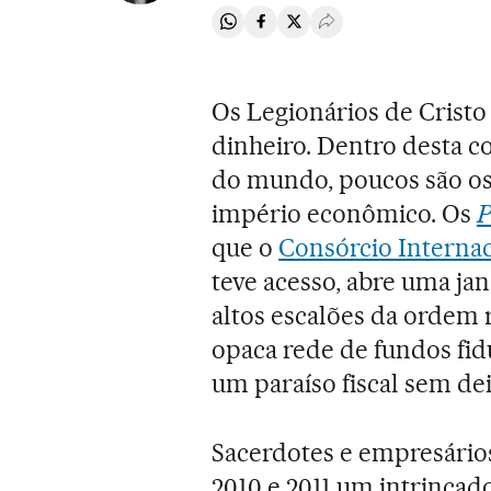
Compartir en Whatsapp
Compartir en Facebook
Compartir en Twitter
Desplegar Redes Soci
Os Legionários de Cristo
dinheiro. Dentro desta c
do mundo, poucos são o
império econômico. Os
P
que o
Consórcio Internac
teve acesso, abre uma jan
altos escalões da ordem 
opaca rede de fundos fid
um paraíso fiscal sem dei
Sacerdotes e empresários
2010 e 2011 um intrinca