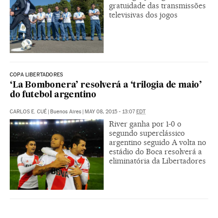
gratuidade das transmissões
televisivas dos jogos
COPA LIBERTADORES
‘La Bombonera’ resolverá a ‘trilogia de maio’
do futebol argentino
CARLOS E. CUÉ
|
Buenos Aires
|
MAY 08, 2015 - 13:07
EDT
River ganha por 1-0 o
segundo superclássico
argentino seguido A volta no
estádio do Boca resolverá a
eliminatória da Libertadores