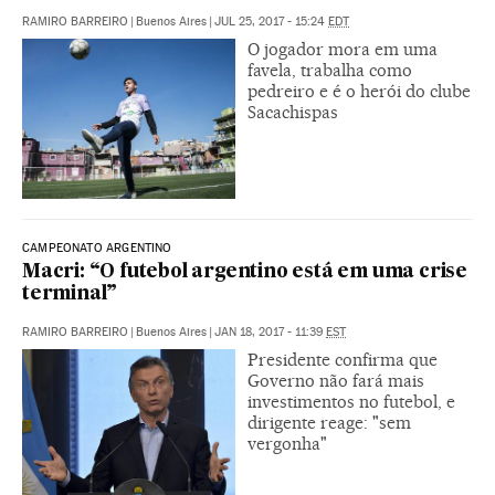
RAMIRO BARREIRO
|
Buenos Aires
|
JUL 25, 2017 - 15:24
EDT
O jogador mora em uma
favela, trabalha como
pedreiro e é o herói do clube
Sacachispas
CAMPEONATO ARGENTINO
Macri: “O futebol argentino está em uma crise
terminal”
RAMIRO BARREIRO
|
Buenos Aires
|
JAN 18, 2017 - 11:39
EST
Presidente confirma que
Governo não fará mais
investimentos no futebol, e
dirigente reage: "sem
vergonha"