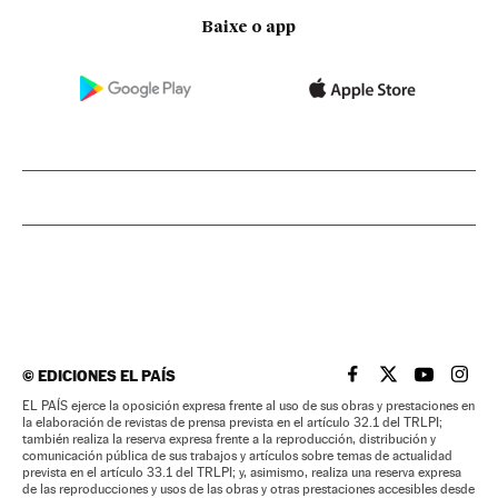
Baixe o app
©
EDICIONES EL PAÍS
EL PAÍS BRASIL EN
EL PAÍS BRASI
EL PAÍS B
EL PA
EL PAÍS ejerce la oposición expresa frente al uso de sus obras y prestaciones en
la elaboración de revistas de prensa prevista en el artículo 32.1 del TRLPI;
también realiza la reserva expresa frente a la reproducción, distribución y
comunicación pública de sus trabajos y artículos sobre temas de actualidad
prevista en el artículo 33.1 del TRLPI; y, asimismo, realiza una reserva expresa
de las reproducciones y usos de las obras y otras prestaciones accesibles desde