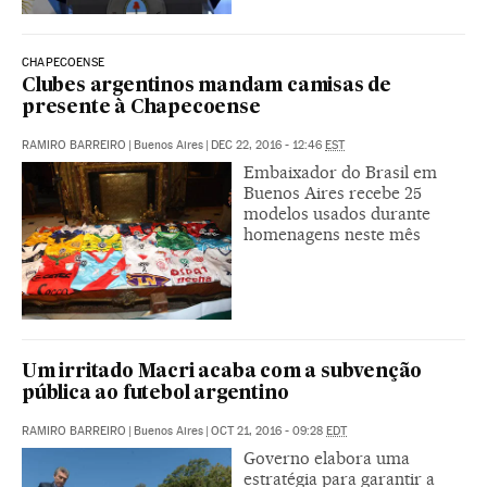
CHAPECOENSE
Clubes argentinos mandam camisas de
presente à Chapecoense
RAMIRO BARREIRO
|
Buenos Aires
|
DEC 22, 2016 - 12:46
EST
Embaixador do Brasil em
Buenos Aires recebe 25
modelos usados durante
homenagens neste mês
Um irritado Macri acaba com a subvenção
pública ao futebol argentino
RAMIRO BARREIRO
|
Buenos Aires
|
OCT 21, 2016 - 09:28
EDT
Governo elabora uma
estratégia para garantir a