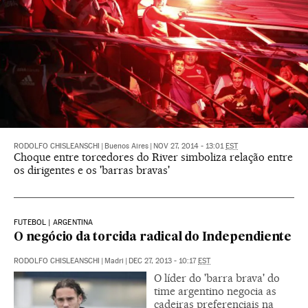
RODOLFO CHISLEANSCHI
|
Buenos Aires
|
NOV 27, 2014 - 13:01
EST
Choque entre torcedores do River simboliza relação entre
os dirigentes e os 'barras bravas'
FUTEBOL | ARGENTINA
O negócio da torcida radical do Independiente
RODOLFO CHISLEANSCHI
|
Madri
|
DEC 27, 2013 - 10:17
EST
O líder do 'barra brava' do
time argentino negocia as
cadeiras preferenciais na