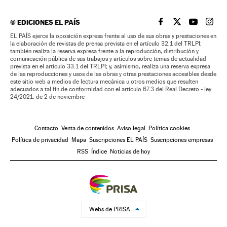
©
EDICIONES EL PAÍS
EL PAÍS BRASIL EN
EL PAÍS BRASI
EL PAÍS B
EL PA
EL PAÍS ejerce la oposición expresa frente al uso de sus obras y prestaciones en
la elaboración de revistas de prensa prevista en el artículo 32.1 del TRLPI;
también realiza la reserva expresa frente a la reproducción, distribución y
comunicación pública de sus trabajos y artículos sobre temas de actualidad
prevista en el artículo 33.1 del TRLPI; y, asimismo, realiza una reserva expresa
de las reproducciones y usos de las obras y otras prestaciones accesibles desde
este sitio web a medios de lectura mecánica u otros medios que resulten
adecuados a tal fin de conformidad con el artículo 67.3 del Real Decreto - ley
24/2021, de 2 de noviembre
Contacto
Venta de contenidos
Aviso legal
Política cookies
Política de privacidad
Mapa
Suscripciones EL PAÍS
Suscripciones empresas
RSS
Índice
Noticias de hoy
Webs de PRISA