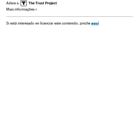
Relações internacionais
Talibãs
Estados Unidos
Adere a
Mais informações
terrorismo islâmico
aquí
Si está interesado en licenciar este contenido, pinche