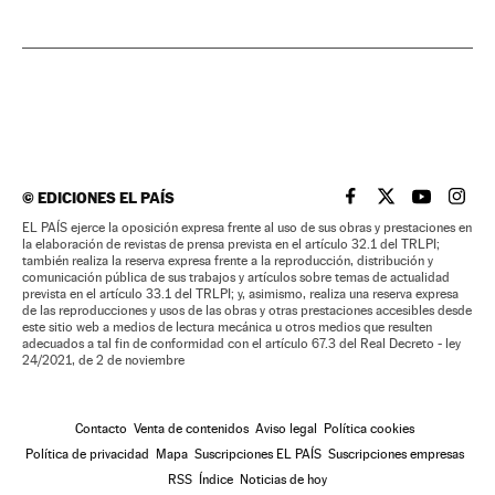
©
EDICIONES EL PAÍS
EL PAÍS BRASIL EN
EL PAÍS BRASI
EL PAÍS B
EL PA
EL PAÍS ejerce la oposición expresa frente al uso de sus obras y prestaciones en
la elaboración de revistas de prensa prevista en el artículo 32.1 del TRLPI;
también realiza la reserva expresa frente a la reproducción, distribución y
comunicación pública de sus trabajos y artículos sobre temas de actualidad
prevista en el artículo 33.1 del TRLPI; y, asimismo, realiza una reserva expresa
de las reproducciones y usos de las obras y otras prestaciones accesibles desde
este sitio web a medios de lectura mecánica u otros medios que resulten
adecuados a tal fin de conformidad con el artículo 67.3 del Real Decreto - ley
24/2021, de 2 de noviembre
Contacto
Venta de contenidos
Aviso legal
Política cookies
Política de privacidad
Mapa
Suscripciones EL PAÍS
Suscripciones empresas
RSS
Índice
Noticias de hoy