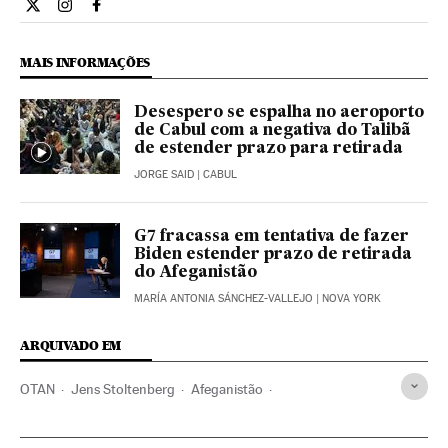
Internacional El País Brasil en Twitter
Internacional El País Brasil en Instagram
Internacional El País Brasil en Facebook
MAIS INFORMAÇÕES
Desespero se espalha no aeroporto
de Cabul com a negativa do Talibã
de estender prazo para retirada
JORGE SAID
| CABUL
G7 fracassa em tentativa de fazer
Biden estender prazo de retirada
do Afeganistão
MARÍA ANTONIA SÁNCHEZ-VALLEJO
| NOVA YORK
ARQUIVADO EM
OTAN
Jens Stoltenberg
Afeganistão
Conflictos internacionales
Guerra
Aliados