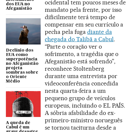
ocidental tem poucos meses de
dos EUA no
mandato pela frente, por isso
Afeganistão
dificilmente terá tempo de
compensar em seu currículo a
pecha pela fuga
diante da
chegada do Talibã a Cabul
.
“Parte o coração ver o
Declínio dos
sofrimento, a tragédia que o
EUA como
superpotência
Afeganistão está sofrendo”,
no Afeganistão
reconhece Stoltenberg
projeta
sombras sobre
durante uma entrevista por
o Oriente
Médio
videoconferência concedida
nesta quarta-feira a um
pequeno grupo de veículos
europeus, incluindo o EL PAÍS.
A sóbria afabilidade do ex-
primeiro-ministro norueguês
A queda de
se tornou taciturna desde a
Cabul é um
grave desastre