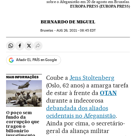
sobre o Afeganistão em 20 de agosto em Bruxelas.
EUROPA PRESS (EUROPA PRESS)
BERNARDO DE MIGUEL
Bruxelas -
AUG
26, 2021 - 08:45
EDT
Compartir en Whatsapp
Compartir en Facebook
Compartir en Twitter
Desplegar Redes Sociales
Añadir EL PAÍS en Google
Coube a
Jens Stoltenberg
MAIS INFORMAÇÕES
(Oslo, 62 anos) a amarga tarefa
de estar à frente da
OTAN
durante a indecorosa
debandada dos aliados
O poço sem
ocidentais no Afeganistão
.
fundo da
Ainda por cima, o secretário-
corrupção que
tragou o
geral da aliança militar
bilionário
investimento