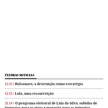
ÚLTIMAS NOTICIAS
Bolsonaro, a destruição como estratégia
12:15
Lula, uma ressurreição
12:15
O programa eleitoral de Lula da Silva: subidas de
21:14
impostos para os ricos e proteção para as minorias