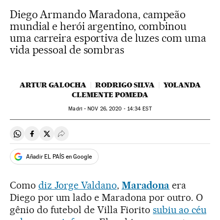
Diego Armando Maradona, campeão
mundial e herói argentino, combinou
uma carreira esportiva de luzes com uma
vida pessoal de sombras
ARTUR GALOCHA
RODRIGO SILVA
YOLANDA
CLEMENTE POMEDA
Madri -
NOV
26, 2020 - 14:34
EST
Compartir en Whatsapp
Compartir en Facebook
Compartir en Twitter
Desplegar Redes Sociales
Añadir EL PAÍS en Google
Como
diz Jorge Valdano
,
Maradona
era
Diego por um lado e Maradona por outro. O
gênio do futebol de Villa Fiorito
subiu ao céu