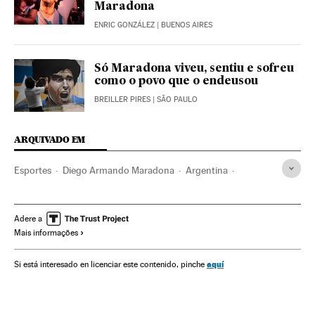
Maradona
ENRIC GONZÁLEZ
| BUENOS AIRES
Só Maradona viveu, sentiu e sofreu
como o povo que o endeusou
BREILLER PIRES
| SÃO PAULO
ARQUIVADO EM
Esportes
Diego Armando Maradona
Argentina
Futebol
Copa do mundo
Copa do Mundo Futebol
Adere a
Mais informações
aquí
Si está interesado en licenciar este contenido, pinche