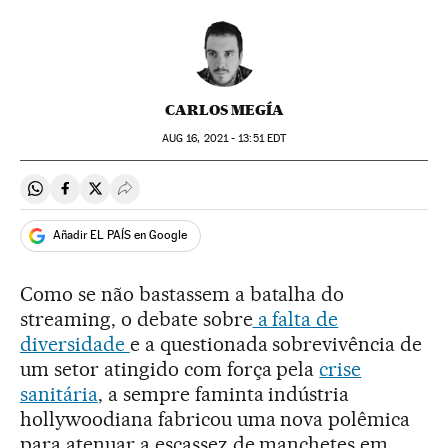
CARLOS MEGÍA
AUG
16, 2021 - 13:51
EDT
Compartir en Whatsapp
Compartir en Facebook
Compartir en Twitter
Desplegar Redes Sociales
Añadir EL PAÍS en Google
Como se não bastassem a batalha do
streaming, o debate sobre
a falta de
diversidade
e a questionada sobrevivência de
um setor atingido com força pela
crise
sanitária
, a sempre faminta indústria
hollywoodiana fabricou uma nova polêmica
para atenuar a escassez de manchetes em