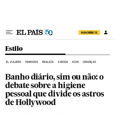
Pular para o conteúdo
SUSCRÍBETE
Estilo
EL VIAJERO
FAMOSOS
REALEZA
S MODA
ICON
CRIANÇAS
Banho diário, sim ou não: o
debate sobre a higiene
pessoal que divide os astros
de Hollywood