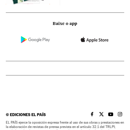
Baixe o app
©
EDICIONES EL PAÍS
EL PAÍS BRASIL EN
EL PAÍS BRASI
EL PAÍS B
EL PA
EL PAÍS ejerce la oposición expresa frente al uso de sus obras y prestaciones en
la elaboración de revistas de prensa prevista en el artículo 32.1 del TRLPI;