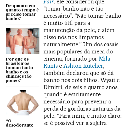
Fair
,
ele considerou que
De quanto em
“tomar banho não é tão
quanto tempo é
necessário”. “Não tomar banho
preciso tomar
banho?
é muito útil para a
manutenção da pele, e além
disso nós nos limpamos
naturalmente.” Um dos casais
mais populares da meca do
cinema, formado por
Mila
Por que os
brasileiros
Kunis
e
Ashton Kutcher
,
tomam tanto
também declarou que só dá
banho e os
chineses tão
banho nos dois filhos, Wyatt e
pouco?
Dimitri, de seis e quatro anos,
quando é estritamente
necessário para prevenir a
perda de gorduras naturais da
pele. “Para mim, é muito claro:
“O
se é possível ver a sujeira
desodorante