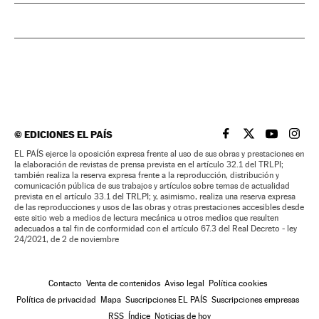
©
EDICIONES EL PAÍS
EL PAÍS BRASIL EN
EL PAÍS BRASI
EL PAÍS B
EL PA
EL PAÍS ejerce la oposición expresa frente al uso de sus obras y prestaciones en
la elaboración de revistas de prensa prevista en el artículo 32.1 del TRLPI;
también realiza la reserva expresa frente a la reproducción, distribución y
comunicación pública de sus trabajos y artículos sobre temas de actualidad
prevista en el artículo 33.1 del TRLPI; y, asimismo, realiza una reserva expresa
de las reproducciones y usos de las obras y otras prestaciones accesibles desde
este sitio web a medios de lectura mecánica u otros medios que resulten
adecuados a tal fin de conformidad con el artículo 67.3 del Real Decreto - ley
24/2021, de 2 de noviembre
Contacto
Venta de contenidos
Aviso legal
Política cookies
Política de privacidad
Mapa
Suscripciones EL PAÍS
Suscripciones empresas
RSS
Índice
Noticias de hoy