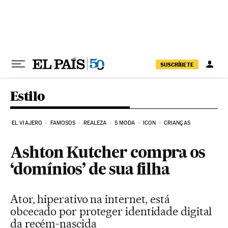
Pular para o conteúdo
SUSCRÍBETE
Estilo
EL VIAJERO
FAMOSOS
REALEZA
S MODA
ICON
CRIANÇAS
Ashton Kutcher compra os
‘domínios’ de sua filha
Ator, hiperativo na internet, está
obcecado por proteger identidade digital
da recém-nascida