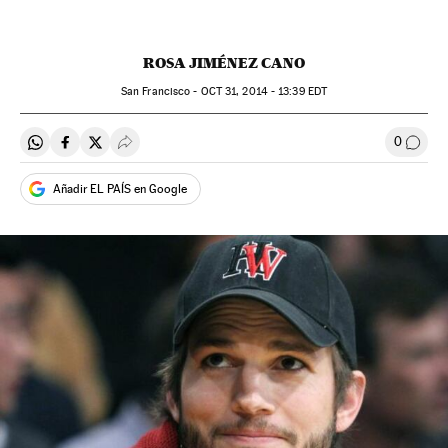
ROSA JIMÉNEZ CANO
San Francisco -
OCT
31, 2014 - 13:39
EDT
0
Compartir en Whatsapp
Compartir en Facebook
Compartir en Twitter
Desplegar Redes Sociales
Comen
Añadir EL PAÍS en Google