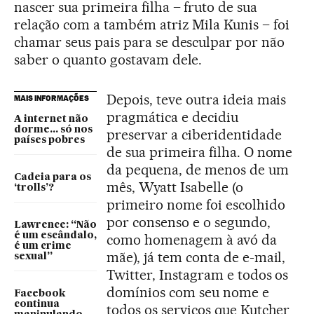
nascer sua primeira filha – fruto de sua
relação com a também atriz Mila Kunis – foi
chamar seus pais para se desculpar por não
saber o quanto gostavam dele.
Depois, teve outra ideia mais
MAIS INFORMAÇÕES
pragmática e decidiu
A internet não
dorme... só nos
preservar a ciberidentidade
países pobres
de sua primeira filha. O nome
da pequena, de menos de um
Cadeia para os
mês, Wyatt Isabelle (o
‘trolls’?
primeiro nome foi escolhido
por consenso e o segundo,
Lawrence: “Não
é um escândalo,
como homenagem à avó da
é um crime
mãe), já tem conta de e-mail,
sexual”
Twitter, Instagram e todos os
domínios com seu nome e
Facebook
continua
todos os serviços que Kutcher