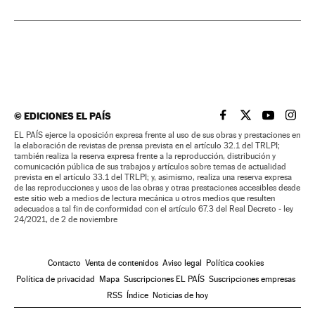
©
EDICIONES EL PAÍS
EL PAÍS BRASIL EN
EL PAÍS BRASI
EL PAÍS B
EL PA
EL PAÍS ejerce la oposición expresa frente al uso de sus obras y prestaciones en
la elaboración de revistas de prensa prevista en el artículo 32.1 del TRLPI;
también realiza la reserva expresa frente a la reproducción, distribución y
comunicación pública de sus trabajos y artículos sobre temas de actualidad
prevista en el artículo 33.1 del TRLPI; y, asimismo, realiza una reserva expresa
de las reproducciones y usos de las obras y otras prestaciones accesibles desde
este sitio web a medios de lectura mecánica u otros medios que resulten
adecuados a tal fin de conformidad con el artículo 67.3 del Real Decreto - ley
24/2021, de 2 de noviembre
Contacto
Venta de contenidos
Aviso legal
Política cookies
Política de privacidad
Mapa
Suscripciones EL PAÍS
Suscripciones empresas
RSS
Índice
Noticias de hoy