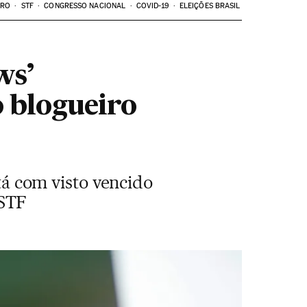
ARO
STF
CONGRESSO NACIONAL
COVID-19
ELEIÇÕES BRASIL
ws’
o blogueiro
stá com visto vencido
 STF