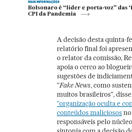
MAIS INFORMAÇÕES
Bolsonaro é “líder e porta-voz” das ‘f
CPI da Pandemia
A decisão desta quinta-f
relatório final foi aprese
o relator da comissão, R
apoia o cerco ao blogueir
sugestões de indiciament
“
Fake News
, como suste
muitos brasileiros”, diss
“organização oculta e c
conteúdos maliciosos
no 
responsáveis pelo núcle
sintonia com a decisão do