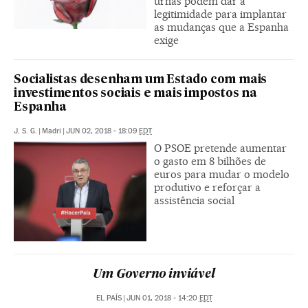
urnas podem dar a
legitimidade para implantar
as mudanças que a Espanha
exige
Socialistas desenham um Estado com mais
investimentos sociais e mais impostos na
Espanha
J. S. G.
|
Madri
|
JUN 02, 2018 - 18:09
EDT
O PSOE pretende aumentar
o gasto em 8 bilhões de
euros para mudar o modelo
produtivo e reforçar a
assistência social
Um Governo inviável
EL PAÍS
|
JUN 01, 2018 - 14:20
EDT