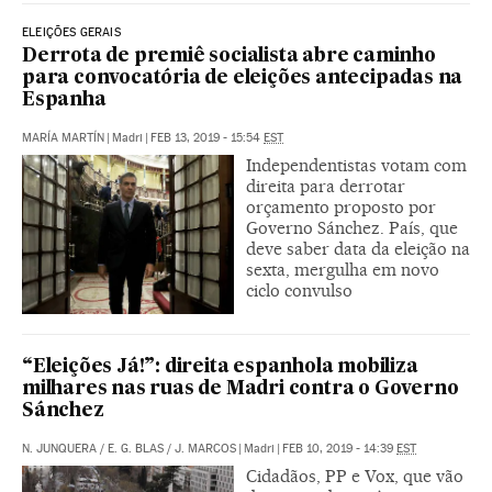
ELEIÇÕES GERAIS
Derrota de premiê socialista abre caminho
para convocatória de eleições antecipadas na
Espanha
MARÍA MARTÍN
|
Madri
|
FEB 13, 2019 - 15:54
EST
Independentistas votam com
direita para derrotar
orçamento proposto por
Governo Sánchez. País, que
deve saber data da eleição na
sexta, mergulha em novo
ciclo convulso
“Eleições Já!”: direita espanhola mobiliza
milhares nas ruas de Madri contra o Governo
Sánchez
N. JUNQUERA
/
E. G. BLAS
/
J. MARCOS
|
Madri
|
FEB 10, 2019 - 14:39
EST
Cidadãos, PP e Vox, que vão