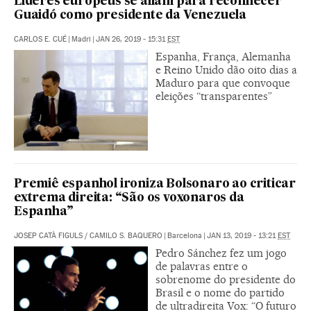
Líderes europeus se aliam para reconhecer
Guaidó como presidente da Venezuela
CARLOS E. CUÉ
|
Madri
|
JAN 26, 2019 - 15:31
EST
Espanha, França, Alemanha
e Reino Unido dão oito dias a
Maduro para que convoque
eleições “transparentes”
Premiê espanhol ironiza Bolsonaro ao criticar
extrema direita: “São os voxonaros da
Espanha”
JOSEP CATÀ FIGULS
/
CAMILO S. BAQUERO
|
Barcelona
|
JAN 13, 2019 - 13:21
EST
Pedro Sánchez fez um jogo
de palavras entre o
sobrenome do presidente do
Brasil e o nome do partido
de ultradireita Vox: “O futuro