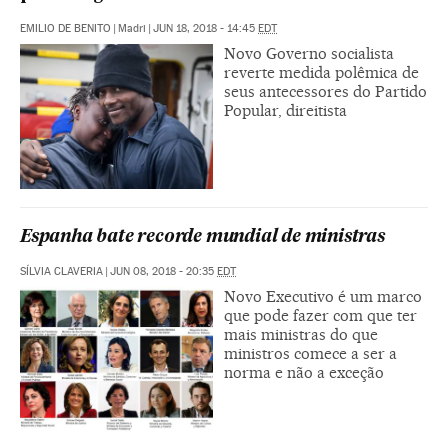
EMILIO DE BENITO
|
Madri
|
JUN 18, 2018 - 14:45
EDT
Novo Governo socialista
reverte medida polêmica de
seus antecessores do Partido
Popular, direitista
Espanha bate recorde mundial de ministras
SÍLVIA CLAVERIA
|
JUN 08, 2018 - 20:35
EDT
Novo Executivo é um marco
que pode fazer com que ter
mais ministras do que
ministros comece a ser a
norma e não a exceção