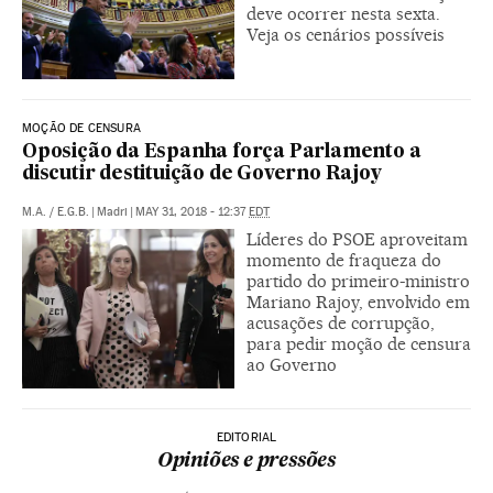
deve ocorrer nesta sexta.
Veja os cenários possíveis
MOÇÃO DE CENSURA
Oposição da Espanha força Parlamento a
discutir destituição de Governo Rajoy
M.A.
/
E.G.B.
|
Madri
|
MAY 31, 2018 - 12:37
EDT
Líderes do PSOE aproveitam
momento de fraqueza do
partido do primeiro-ministro
Mariano Rajoy, envolvido em
acusações de corrupção,
para pedir moção de censura
ao Governo
EDITORIAL
Opiniões e pressões