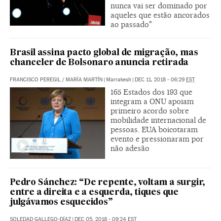
nunca vai ser dominado por
aqueles que estão ancorados
ao passado"
Brasil assina pacto global de migração, mas
chanceler de Bolsonaro anuncia retirada
FRANCISCO PEREGIL
/
MARÍA MARTÍN
|
Marrakesh
|
DEC 11, 2018 - 06:29
EST
165 Estados dos 193 que
integram a ONU apoiam
primeiro acordo sobre
mobilidade internacional de
pessoas. EUA boicotaram
evento e pressionaram por
não adesão
Pedro Sánchez: “De repente, voltam a surgir,
entre a direita e a esquerda, tiques que
julgávamos esquecidos”
SOLEDAD GALLEGO-DÍAZ
|
DEC 05, 2018 - 09:24
EST