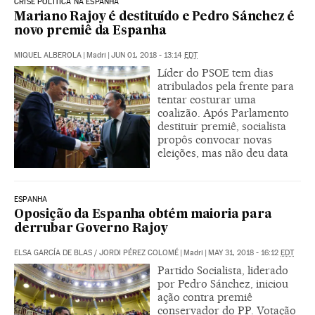
CRISE POLÍTICA NA ESPANHA
Mariano Rajoy é destituído e Pedro Sánchez é
novo premiê da Espanha
MIQUEL ALBEROLA
|
Madri
|
JUN 01, 2018 - 13:14
EDT
Líder do PSOE tem dias
atribulados pela frente para
tentar costurar uma
coalizão. Após Parlamento
destituir premiê, socialista
propôs convocar novas
eleições, mas não deu data
ESPANHA
Oposição da Espanha obtém maioria para
derrubar Governo Rajoy
ELSA GARCÍA DE BLAS
/
JORDI PÉREZ COLOMÉ
|
Madri
|
MAY 31, 2018 - 16:12
EDT
Partido Socialista, liderado
por Pedro Sánchez, iniciou
ação contra premiê
conservador do PP. Votação