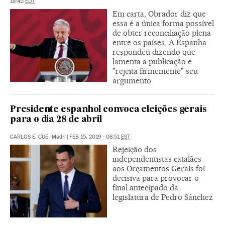
18:42
EDT
Em carta, Obrador diz que
essa é a única forma possível
de obter reconciliação plena
entre os países. A Espanha
respondeu dizendo que
lamenta a publicação e
"rejeita firmemente" seu
argumento
Presidente espanhol convoca eleições gerais
para o dia 28 de abril
CARLOS E. CUÉ
|
Madri
|
FEB 15, 2019 - 06:51
EST
Rejeição dos
independentistas catalães
aos Orçamentos Gerais foi
decisiva para provocar o
final antecipado da
legislatura de Pedro Sánchez