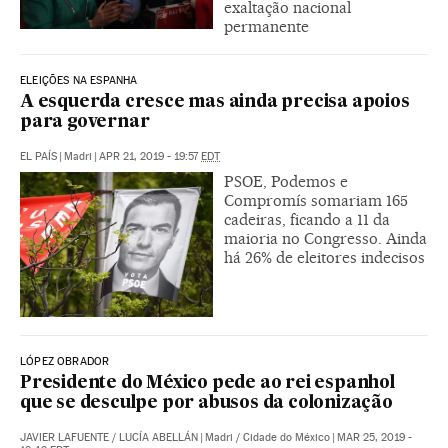
exaltação nacional
permanente
ELEIÇÕES NA ESPANHA
A esquerda cresce mas ainda precisa apoios
para governar
EL PAÍS
|
Madri
|
APR 21, 2019 - 19:57
EDT
PSOE, Podemos e
Compromís somariam 165
cadeiras, ficando a 11 da
maioria no Congresso. Ainda
há 26% de eleitores indecisos
LÓPEZ OBRADOR
Presidente do México pede ao rei espanhol
que se desculpe por abusos da colonização
JAVIER LAFUENTE
/
LUCÍA ABELLÁN
|
Madri / Cidade do México
|
MAR 25, 2019 -