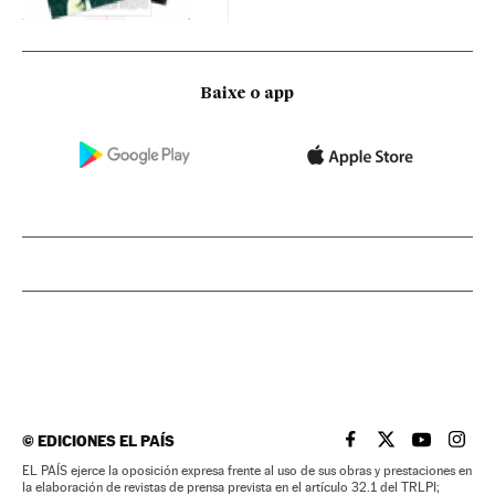
Baixe o app
©
EDICIONES EL PAÍS
EL PAÍS BRASIL EN
EL PAÍS BRASI
EL PAÍS B
EL PA
EL PAÍS ejerce la oposición expresa frente al uso de sus obras y prestaciones en
la elaboración de revistas de prensa prevista en el artículo 32.1 del TRLPI;