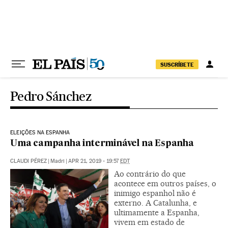
Pular para o conteúdo
SUSCRÍBETE
Pedro Sánchez
ELEIÇÕES NA ESPANHA
Uma campanha interminável na Espanha
CLAUDI PÉREZ
|
Madri
|
APR 21, 2019 - 19:57
EDT
Ao contrário do que
acontece em outros países, o
inimigo espanhol não é
externo. A Catalunha, e
ultimamente a Espanha,
vivem em estado de