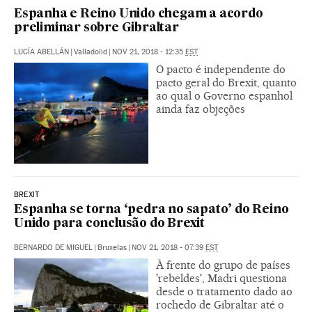
Espanha e Reino Unido chegam a acordo
preliminar sobre Gibraltar
LUCÍA ABELLÁN
|
Valladolid
|
NOV 21, 2018 - 12:35
EST
O pacto é independente do
pacto geral do Brexit, quanto
ao qual o Governo espanhol
ainda faz objeções
BREXIT
Espanha se torna ‘pedra no sapato’ do Reino
Unido para conclusão do Brexit
BERNARDO DE MIGUEL
|
Bruxelas
|
NOV 21, 2018 - 07:39
EST
À frente do grupo de países
'rebeldes', Madri questiona
desde o tratamento dado ao
rochedo de Gibraltar até o