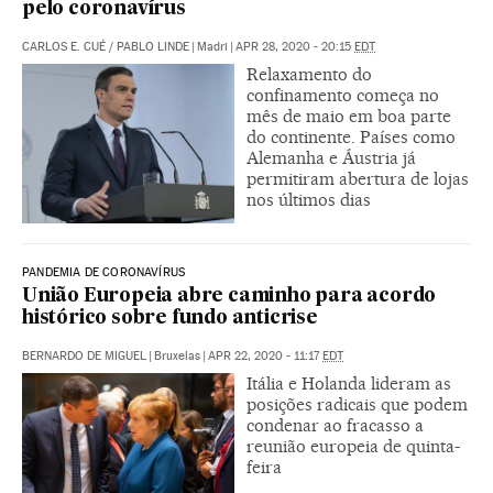
pelo coronavírus
CARLOS E. CUÉ
/
PABLO LINDE
|
Madri
|
APR 28, 2020 - 20:15
EDT
Relaxamento do
confinamento começa no
mês de maio em boa parte
do continente. Países como
Alemanha e Áustria já
permitiram abertura de lojas
nos últimos dias
PANDEMIA DE CORONAVÍRUS
União Europeia abre caminho para acordo
histórico sobre fundo anticrise
BERNARDO DE MIGUEL
|
Bruxelas
|
APR 22, 2020 - 11:17
EDT
Itália e Holanda lideram as
posições radicais que podem
condenar ao fracasso a
reunião europeia de quinta-
feira