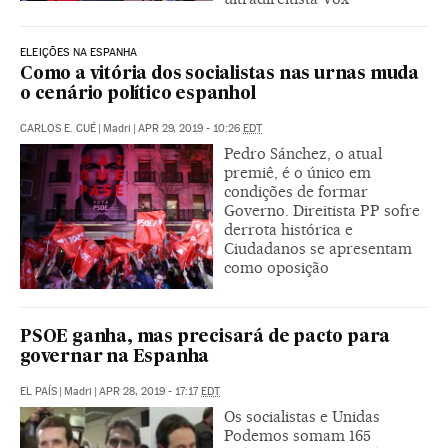
ELEIÇÕES NA ESPANHA
Como a vitória dos socialistas nas urnas muda
o cenário político espanhol
CARLOS E. CUÉ
|
Madri
|
APR 29, 2019 - 10:26
EDT
Pedro Sánchez, o atual
premiê, é o único em
condições de formar
Governo. Direitista PP sofre
derrota histórica e
Ciudadanos se apresentam
como oposição
PSOE ganha, mas precisará de pacto para
governar na Espanha
EL PAÍS
|
Madri
|
APR 28, 2019 - 17:17
EDT
Os socialistas e Unidas
Podemos somam 165