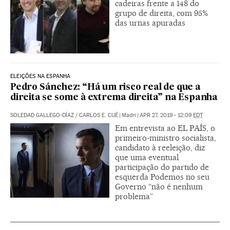
cadeiras frente a 148 do
grupo de direita, com 95%
das urnas apuradas
ELEIÇÕES NA ESPANHA
Pedro Sánchez: “Há um risco real de que a
direita se some à extrema direita” na Espanha
SOLEDAD GALLEGO-DÍAZ
/
CARLOS E. CUÉ
|
Madri
|
APR 27, 2019 - 12:09
EDT
Em entrevista ao EL PAÍS, o
primeiro-ministro socialista,
candidato à reeleição, diz
que uma eventual
participação do partido de
esquerda Podemos no seu
Governo “não é nenhum
problema”