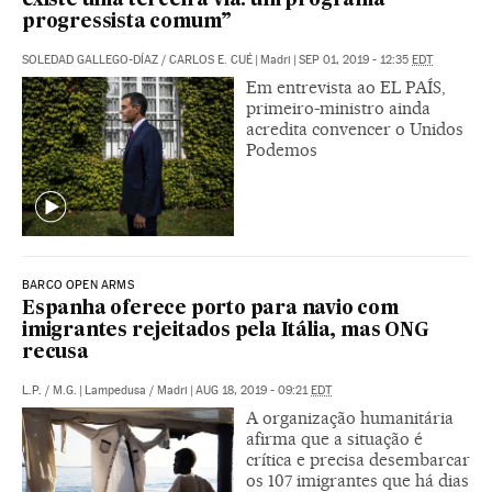
existe uma terceira via: um programa
progressista comum”
SOLEDAD GALLEGO-DÍAZ
/
CARLOS E. CUÉ
|
Madri
|
SEP 01, 2019 - 12:35
EDT
Em entrevista ao EL PAÍS,
primeiro-ministro ainda
acredita convencer o Unidos
Podemos
BARCO OPEN ARMS
Espanha oferece porto para navio com
imigrantes rejeitados pela Itália, mas ONG
recusa
L.P.
/
M.G.
|
Lampedusa / Madri
|
AUG 18, 2019 - 09:21
EDT
A organização humanitária
afirma que a situação é
crítica e precisa desembarcar
os 107 imigrantes que há dias