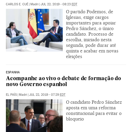
CARLOS E. CUÉ
|
Madri
|
JUL 22, 2019 - 08:23
EDT
O partido Podemos, de
Iglesias, exige cargos
importantes para apoiar
Pedro Sánchez, o único
candidato. Processo de
escolha, iniciado nesta
segunda, pode durar até
quinta e acabar em novas
eleições
ESPANHA
Acompanhe ao vivo o debate de formação do
novo Governo espanhol
EL PAÍS
|
Madri
|
JUL 22, 2019 - 07:29
EDT
O candidato Pedro Sánchez
aposta em uma reforma
constitucional para evitar o
bloqueio