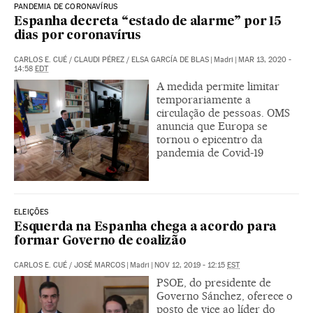
PANDEMIA DE CORONAVÍRUS
Espanha decreta “estado de alarme” por 15
dias por coronavírus
CARLOS E. CUÉ
/
CLAUDI PÉREZ
/
ELSA GARCÍA DE BLAS
|
Madri
|
MAR 13, 2020 -
14:58
EDT
A medida permite limitar
temporariamente a
circulação de pessoas. OMS
anuncia que Europa se
tornou o epicentro da
pandemia de Covid-19
ELEIÇÕES
Esquerda na Espanha chega a acordo para
formar Governo de coalizão
CARLOS E. CUÉ
/
JOSÉ MARCOS
|
Madri
|
NOV 12, 2019 - 12:15
EST
PSOE, do presidente de
Governo Sánchez, oferece o
posto de vice ao líder do