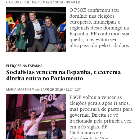
CARLOS E. CUÉ
|
Madri
|
MAY 27, 2019 - 09:40
EDT
O PSOE confirmou seu
domínio nas eleições
europeias, municipais e
regionais deste domingo na
Espanha. PP confirmou sua
queda, mas evitou ser
ultrapassado pelo Cidadãos
ELEIÇÕES NA ESPANHA
Socialistas vencem na Espanha, e extrema
direita entra no Parlamento
MARÍA MARTÍN
|
Madri
|
APR 29, 2019 - 11:24
EDT
PSOE voltou a vencer as
eleições gerais após 11 anos,
mas precisará de pactos para
governar. Direita se vê
fracionada pela primeira vez
em três siglas: PP,
Ciudadanos e o
ultradireitista Vox