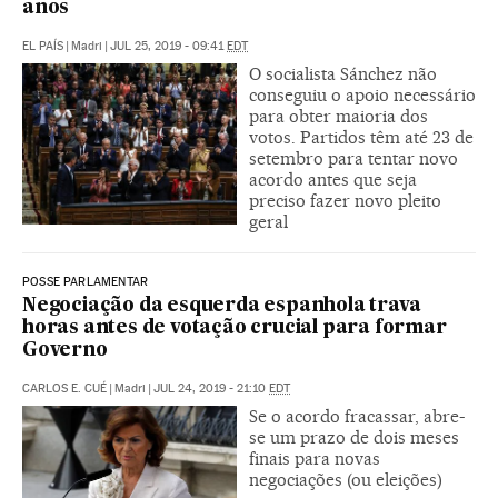
anos
EL PAÍS
|
Madri
|
JUL 25, 2019 - 09:41
EDT
O socialista Sánchez não
conseguiu o apoio necessário
para obter maioria dos
votos. Partidos têm até 23 de
setembro para tentar novo
acordo antes que seja
preciso fazer novo pleito
geral
POSSE PARLAMENTAR
Negociação da esquerda espanhola trava
horas antes de votação crucial para formar
Governo
CARLOS E. CUÉ
|
Madri
|
JUL 24, 2019 - 21:10
EDT
Se o acordo fracassar, abre-
se um prazo de dois meses
finais para novas
negociações (ou eleições)