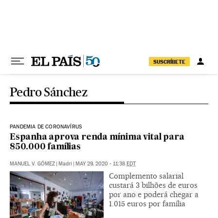
Pular para o conteúdo
SUSCRÍBETE
Pedro Sánchez
PANDEMIA DE CORONAVÍRUS
Espanha aprova renda mínima vital para
850.000 famílias
MANUEL V. GÓMEZ
|
Madri
|
MAY 29, 2020 - 11:38
EDT
Complemento salarial
custará 3 bilhões de euros
por ano e poderá chegar a
1.015 euros por família