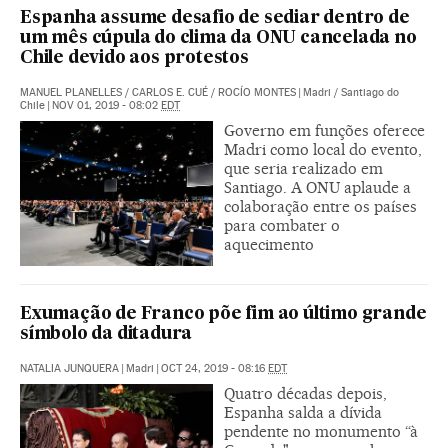
Espanha assume desafio de sediar dentro de
um mês cúpula do clima da ONU cancelada no
Chile devido aos protestos
MANUEL PLANELLES
/
CARLOS E. CUÉ
/
ROCÍO MONTES
|
Madri / Santiago do
Chile
|
NOV 01, 2019 - 08:02
EDT
Governo em funções oferece
Madri como local do evento,
que seria realizado em
Santiago. A ONU aplaude a
colaboração entre os países
para combater o
aquecimento
Exumação de Franco põe fim ao último grande
símbolo da ditadura
NATALIA JUNQUERA
|
Madri
|
OCT 24, 2019 - 08:16
EDT
Quatro décadas depois,
Espanha salda a dívida
pendente no monumento “à