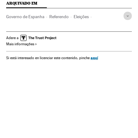
ARQUIVADO EM
Governo de Espanha
Referendo
Eleições
União Europeia
Ideologias
Governo
Organizações internacionais
Europa
Adere a
Mais informações
Administração Estado
Relações exteriores
Brexit
Política
Administração pública
Theresa May
aquí
Si está interesado en licenciar este contenido, pinche
Michel Barnier
Pedro Sánchez
Referendos UE
Euroceticismo
Presidência Governo Espanha
Eleições europeias
Unión política europea
Reino Unido