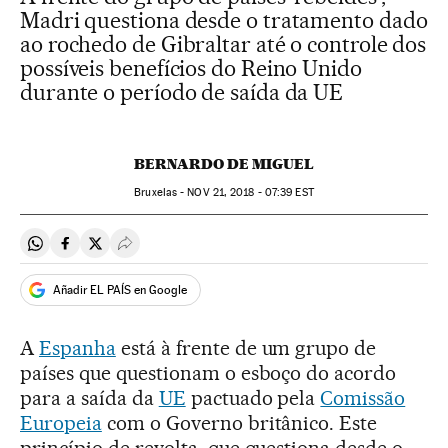
Madri questiona desde o tratamento dado
ao rochedo de Gibraltar até o controle dos
possíveis benefícios do Reino Unido
durante o período de saída da UE
BERNARDO DE MIGUEL
Bruxelas -
NOV
21, 2018 - 07:39
EST
Compartir en Whatsapp
Compartir en Facebook
Compartir en Twitter
Desplegar Redes Sociales
Añadir EL PAÍS en Google
A
Espanha
está à frente de um grupo de
países que questionam o esboço do acordo
para a saída da
UE
pactuado pela
Comissão
Europeia
com o Governo britânico. Este