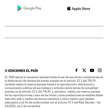
©
EDICIONES EL PAÍS
EL PAÍS BRASIL EN
EL PAÍS BRASI
EL PAÍS B
EL PA
EL PAÍS ejerce la oposición expresa frente al uso de sus obras y prestaciones en
la elaboración de revistas de prensa prevista en el artículo 32.1 del TRLPI;
también realiza la reserva expresa frente a la reproducción, distribución y
comunicación pública de sus trabajos y artículos sobre temas de actualidad
prevista en el artículo 33.1 del TRLPI; y, asimismo, realiza una reserva expresa
de las reproducciones y usos de las obras y otras prestaciones accesibles desde
este sitio web a medios de lectura mecánica u otros medios que resulten
adecuados a tal fin de conformidad con el artículo 67.3 del Real Decreto - ley
24/2021, de 2 de noviembre