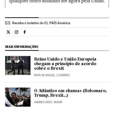
qualquer outro assinado até agora pela União.
Receba o boletim do EL PAÍS América
Internacional El País Brasil en Twitter
Internacional El País Brasil en Instagram
Internacional El País Brasil en Facebook
MAIS INFORMAÇÕES
Reino Unido e União Europeia
chegam a princípio de acordo
sobre o Brexit
RAFA DE MIGUEL
| LONDRES
O Atlântico em chamas (Bolsonaro,
Trump, Brexit…)
ANDREA RIZZI
| MADRI