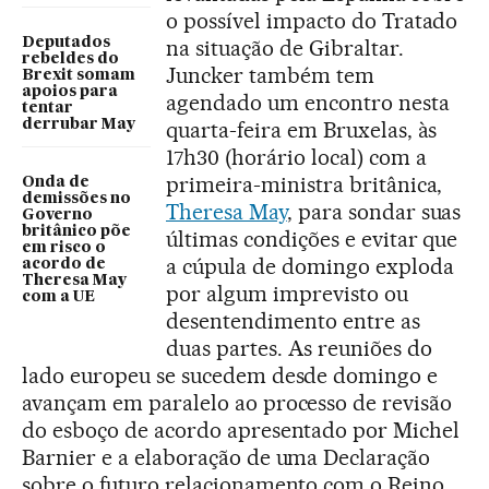
o possível impacto do Tratado
Deputados
na situação de Gibraltar.
rebeldes do
Juncker também tem
Brexit somam
apoios para
agendado um encontro nesta
tentar
derrubar May
quarta-feira em Bruxelas, às
17h30 (horário local) com a
primeira-ministra britânica,
Onda de
demissões no
Theresa May
, para sondar suas
Governo
britânico põe
últimas condições e evitar que
em risco o
a cúpula de domingo exploda
acordo de
Theresa May
por algum imprevisto ou
com a UE
desentendimento entre as
duas partes. As reuniões do
lado europeu se sucedem desde domingo e
avançam em paralelo ao processo de revisão
do esboço de acordo apresentado por Michel
Barnier e a elaboração de uma Declaração
sobre o futuro relacionamento com o Reino