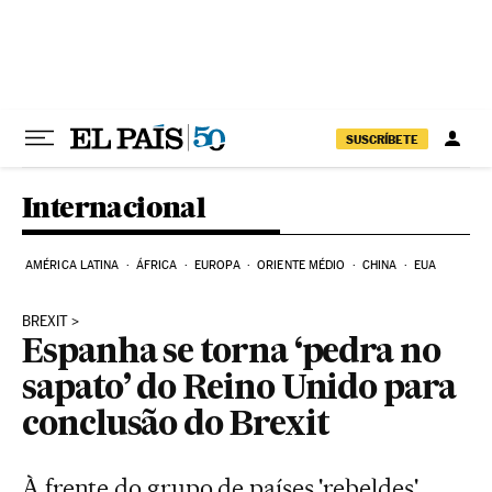
Pular para o conteúdo
SUSCRÍBETE
Internacional
AMÉRICA LATINA
ÁFRICA
EUROPA
ORIENTE MÉDIO
CHINA
EUA
BREXIT
Espanha se torna ‘pedra no
sapato’ do Reino Unido para
conclusão do Brexit
À frente do grupo de países 'rebeldes',