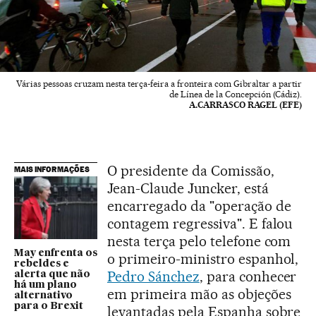
Várias pessoas cruzam nesta terça-feira a fronteira com Gibraltar a partir
de Línea de la Concepción (Cádiz).
A.CARRASCO RAGEL (EFE)
O presidente da Comissão,
MAIS INFORMAÇÕES
Jean-Claude Juncker, está
encarregado da "operação de
contagem regressiva". E falou
nesta terça pelo telefone com
May enfrenta os
o primeiro-ministro espanhol,
rebeldes e
Pedro Sánchez
, para conhecer
alerta que não
há um plano
em primeira mão as objeções
alternativo
para o Brexit
levantadas pela Espanha sobre