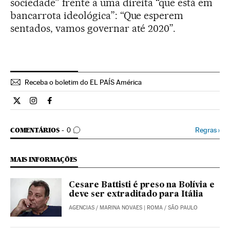
sociedade” frente a uma direita “que está em
bancarrota ideológica”: “Que esperem
sentados, vamos governar até 2020”.
Receba o boletim do EL PAÍS América
Internacional El País Brasil en Twitter
Internacional El País Brasil en Instagram
Internacional El País Brasil en Facebook
COMENTÁRIOS
Regras
›
COMENTÁRIOS
0
MAIS INFORMAÇÕES
Cesare Battisti é preso na Bolívia e
deve ser extraditado para Itália
AGENCIAS
/
MARINA NOVAES
| ROMA / SÃO PAULO