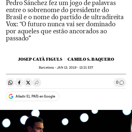
Pedro Sánchez fez um jogo de palavras
entre o sobrenome do presidente do
Brasil e o nome do partido de ultradireita
Vox: “O futuro nunca vai ser dominado
por aqueles que estão ancorados ao
passado"
JOSEP CATÀ FIGULS
CAMILO S. BAQUERO
Barcelona -
JAN
13, 2019 - 13:21
EST
0
Compartir en Whatsapp
Compartir en Facebook
Compartir en Twitter
Desplegar Redes Sociales
Comen
Añadir EL PAÍS en Google