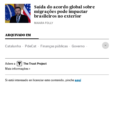
Saída do acordo global sobre
migrações pode impactar
brasileiros no exterior
MAIARA FOLLY
ARQUIVADO EM
Catalunha
PdeCat
Finanças públicas
Governo
Partidos políticos
Administração Estado
Espanha
Finanças
Administração pública
Política
Adere a
Mais informações
Presupuestos Generales Estado
Pedro Sánchez
Jaume Collboni
Presidência Governo Espanha
ERC
aquí
Si está interesado en licenciar este contenido, pinche
PSC
Finanças Estado
Governo de Espanha
PSOE