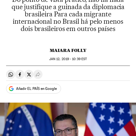
que justifique a guinada da diplomacia
brasileira Para cada migrante
internacional no Brasil há pelo menos
dois brasileiros em outros países
MAIARA FOLLY
JAN
12, 2019 - 10:39
EST
Compartir en Whatsapp
Compartir en Facebook
Compartir en Twitter
Desplegar Redes Sociales
Añadir EL PAÍS en Google