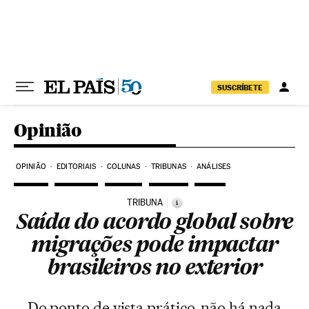
Pular para o conteúdo
SUSCRÍBETE
Opinião
OPINIÃO
EDITORIAIS
COLUNAS
TRIBUNAS
ANÁLISES
TRIBUNA
i
Saída do acordo global sobre
migrações pode impactar
brasileiros no exterior
Do ponto de vista prático, não há nada