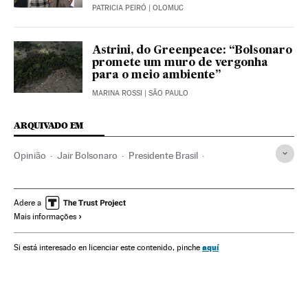
PATRICIA PEIRÓ
| OLOMUC
Astrini, do Greenpeace: “Bolsonaro
promete um muro de vergonha
para o meio ambiente”
MARINA ROSSI
| SÃO PAULO
ARQUIVADO EM
Opinião
Jair Bolsonaro
Presidente Brasil
Presidência Brasil
Brasil
Governo Brasil
América do Sul
América Latina
Migração
Governo
Adere a
Mais informações
América
Demografia
Administração Estado
Sociedade
Administração pública
Política
aquí
Si está interesado en licenciar este contenido, pinche