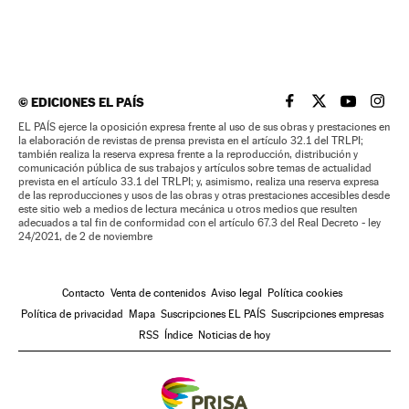
©
EDICIONES EL PAÍS
EL PAÍS BRASIL EN
EL PAÍS BRASI
EL PAÍS B
EL PA
EL PAÍS ejerce la oposición expresa frente al uso de sus obras y prestaciones en
la elaboración de revistas de prensa prevista en el artículo 32.1 del TRLPI;
también realiza la reserva expresa frente a la reproducción, distribución y
comunicación pública de sus trabajos y artículos sobre temas de actualidad
prevista en el artículo 33.1 del TRLPI; y, asimismo, realiza una reserva expresa
de las reproducciones y usos de las obras y otras prestaciones accesibles desde
este sitio web a medios de lectura mecánica u otros medios que resulten
adecuados a tal fin de conformidad con el artículo 67.3 del Real Decreto - ley
24/2021, de 2 de noviembre
Contacto
Venta de contenidos
Aviso legal
Política cookies
Política de privacidad
Mapa
Suscripciones EL PAÍS
Suscripciones empresas
RSS
Índice
Noticias de hoy