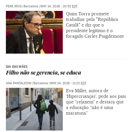
PERE RÍOS
|
Barcelona
|
MAY 14, 2018 - 20:52
EDT
Quim Torra promete
trabalhar pela "República
Catalã" e diz que o
presidente legítimo é o
foragido Carles Puigdemont
DIA DAS MÃES
Filho não se gerencia, se educa
ANA PANTALEONI
|
Barcelona
|
MAY 14, 2018 - 11:22
EDT
Eva Millet, autora de
‘Hipercrianças’, pede aos pais
que “relaxem” e destaca que
a educação “não é uma
maratona”