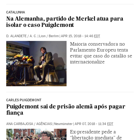
CATALUNHA
Na Alemanha, partido de Merkel atua para
isolar o caso Puigdemont
D. ALANDETE
/
A. C.
|
Lion / Berlim
|
APR 15, 2018 - 14:46
EDT
Maioria conservadora no
Parlamento Europeu tenta
evitar que caso do catalão se
internacionalize
CARLES PUIGDEMONT
Puigdemont sai de prisão alemã após pagar
fiança
ANA CARBAJOSA
/
AGÊNCIAS
|
Neumünster
|
APR 07, 2018 - 11:34
EDT
Ex-presidente pede a
“libertação imediata” de