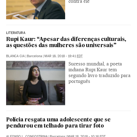
contra ele
LITERATURA
Rupi Kaur: “Apesar das diferenças culturais,
as questões das mulheres são universais”
BLANCA CIA
|
Barcelona
|
MAR 18, 2018 - 19:41
EDT
Sucesso mundial, a poeta
indiana Rupi Kaur tem
segundo livro traduzido para
português
Polícia resgata uma adolescente que se
pendurou em telhado para tirar foto
ALFONSO L. CONGOSTRINA
|
Barcelona
|
MAR 18, 2018 - 10:16
EDT