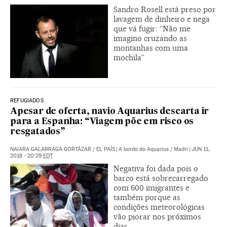
Sandro Rosell está preso por
lavagem de dinheiro e nega
que vá fugir: “Não me
imagino cruzando as
montanhas com uma
mochila”
REFUGIADOS
Apesar de oferta, navio Aquarius descarta ir
para a Espanha: “Viagem põe em risco os
resgatados”
NAIARA GALARRAGA GORTÁZAR
/
EL PAÍS
|
A bordo do Aquarius / Madri
|
JUN 11,
2018 - 20:29
EDT
Negativa foi dada pois o
barco está sobrecarregado
com 600 imigrantes e
também porque as
condições meteorológicas
vão piorar nos próximos
dias