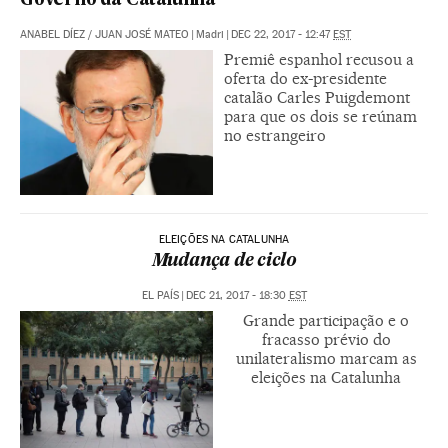
Governo da Catalunha
ANABEL DÍEZ
/
JUAN JOSÉ MATEO
|
Madri
|
DEC 22, 2017 - 12:47
EST
Premiê espanhol recusou a
oferta do ex-presidente
catalão Carles Puigdemont
para que os dois se reúnam
no estrangeiro
ELEIÇÕES NA CATALUNHA
Mudança de ciclo
EL PAÍS
|
DEC 21, 2017 - 18:30
EST
Grande participação e o
fracasso prévio do
unilateralismo marcam as
eleições na Catalunha