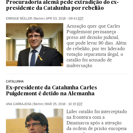
Procuradoria alemã pede extradição do ex-
presidente da Catalunha por rebelião
ENRIQUE MÜLLER
|
Berlim
|
APR 03, 2018 - 09:41
EDT
Acusação quer que Carles
Puigdemont permaneça
preso até decisão judicial,
que pode levar 90 dias. Além
de rebelião, por ter liderado
votação separatista ilegal, o
catalão foi acusado de
malversação
CATALUNHA
Ex-presidente da Catalunha Carles
Puigdemont é detido na Alemanha
ANA CARBAJOSA
|
Berlim
|
MAR 25, 2018 - 10:15
EDT
Líder catalão foi interceptado
na fronteira com a
Dinamarca após a ativação
da ordem de prisão europeia