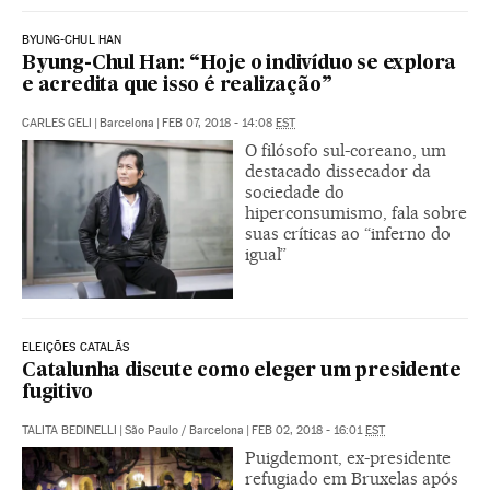
BYUNG-CHUL HAN
Byung-Chul Han: “Hoje o indivíduo se explora
e acredita que isso é realização”
CARLES GELI
|
Barcelona
|
FEB 07, 2018 - 14:08
EST
O filósofo sul-coreano, um
destacado dissecador da
sociedade do
hiperconsumismo, fala sobre
suas críticas ao “inferno do
igual”
ELEIÇÕES CATALÃS
Catalunha discute como eleger um presidente
fugitivo
TALITA BEDINELLI
|
São Paulo / Barcelona
|
FEB 02, 2018 - 16:01
EST
Puigdemont, ex-presidente
refugiado em Bruxelas após