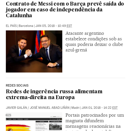
Contrato de Messi com o Barça prevê saída do
jogador em caso de independência da
Catalunha
EL PAÍS
|
Barcelona
|
JAN 05, 2018 - 10:49
EST
Atacante argentino
estabelece condições sob as
quais poderia deixar o clube
azul-grená
REDES SOCIAIS
Redes de ingerência russa alimentam
extrema-direita na Europa
JAVIER GALÁN
/
JOSÉ MANUEL ABAD LIÑÁN
|
Madri
|
JAN 01, 2018 - 14:22
EST
Portais patrocinados por um
magnata difundem
mensagens reacionárias na