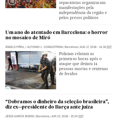
separatistas organizaram
manifestações pela
independência da região e
pelos presos políticos
Um ano do atentado em Barcelona: o horror
no mosaico de Miró
ÀNGELS PIÑOL
/
ALFONSO L. CONGOSTRINA
|
Barcelona
|
AUG 17, 2018 - 14:16
EDT
Policiais relatam as
primeiras horas após o
ataque que deixou 14
pessoas mortas e centenas
de feridos
“Dobramos o dinheiro da seleção brasileira”,
diz ex--presidente do Barça ante juíza
JESÚS GARCÍA BUENO
|
Barcelona
|
JUN 13, 2018 - 15:24
EDT