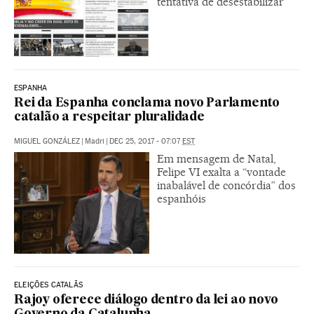
tentativa de desestabilizar
ESPANHA
Rei da Espanha conclama novo Parlamento
catalão a respeitar pluralidade
MIGUEL GONZÁLEZ
|
Madri
|
DEC 25, 2017 - 07:07
EST
Em mensagem de Natal,
Felipe VI exalta a “vontade
inabalável de concórdia” dos
espanhóis
ELEIÇÕES CATALÃS
Rajoy oferece diálogo dentro da lei ao novo