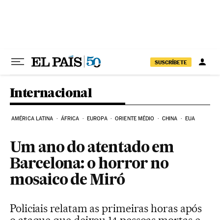
Pular para o conteúdo
SUSCRÍBETE
Internacional
AMÉRICA LATINA
ÁFRICA
EUROPA
ORIENTE MÉDIO
CHINA
EUA
Um ano do atentado em
Barcelona: o horror no
mosaico de Miró
Policiais relatam as primeiras horas após