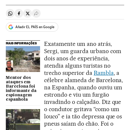
Compartir en Whatsapp
Compartir en Facebook
Compartir en Twitter
Desplegar Redes Sociales
Añadir EL PAÍS en Google
Exatamente um ano atrás,
MAIS INFORMAÇÕES
Sergi, um guarda urbano com
dois anos de experiência,
atendia alguns turistas no
trecho superior da
Rambla
, a
Mentor dos
célebre alameda de Barcelona,
ataques em
na Espanha, quando ouviu um
Barcelona foi
informante da
estrondo e viu um furgão
espionagem
espanhola
invadindo o calçadão. Diz que
o condutor gritava “como um
louco” e ia tão depressa que os
pneus saíam do chão. Foi o