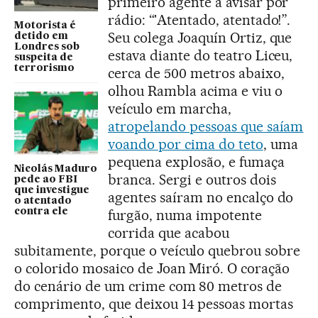
primeiro agente a avisar por
rádio: “'Atentado, atentado!”.
Motorista é
Seu colega Joaquín Ortiz, que
detido em
Londres sob
estava diante do teatro Liceu,
suspeita de
terrorismo
cerca de 500 metros abaixo,
olhou Rambla acima e viu o
veículo em marcha,
atropelando pessoas que saíam
voando por cima do teto
, uma
pequena explosão, e fumaça
Nicolás Maduro
branca. Sergi e outros dois
pede ao FBI
que investigue
agentes saíram no encalço do
o atentado
contra ele
furgão, numa impotente
corrida que acabou
subitamente, porque o veículo quebrou sobre
o colorido mosaico de Joan Miró. O coração
do cenário de um crime com 80 metros de
comprimento, que deixou 14 pessoas mortas