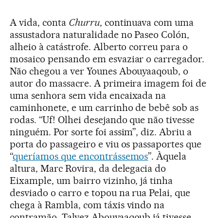
A vida, conta
Churru
, continuava com uma
assustadora naturalidade no Paseo Colón,
alheio à catástrofe. Alberto correu para o
mosaico pensando em esvaziar o carregador.
Não chegou a ver Younes Abouyaaqoub, o
autor do massacre. A primeira imagem foi de
uma senhora sem vida encaixada na
caminhonete, e um carrinho de bebê sob as
rodas. “Uf! Olhei desejando que não tivesse
ninguém. Por sorte foi assim”, diz. Abriu a
porta do passageiro e viu os passaportes que
“
queríamos que encontrássemos
”. Àquela
altura, Marc Rovira, da delegacia do
Eixample, um bairro vizinho, já tinha
desviado o carro e topou na rua Pelai, que
chega à Rambla, com táxis vindo na
contramão. Talvez Abouyaaqoub já tivesse