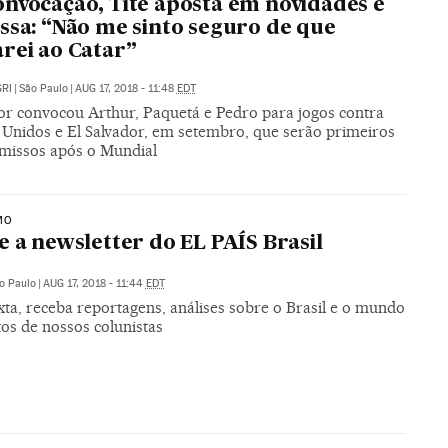
nvocação, Tite aposta em novidades e
ssa: “Não me sinto seguro de que
rei ao Catar”
RI
|
São Paulo
|
AUG 17, 2018 - 11:48
EDT
or convocou Arthur, Paquetá e Pedro para jogos contra
 Unidos e El Salvador, em setembro, que serão primeiros
issos após o Mundial
MO
e a newsletter do EL PAÍS Brasil
o Paulo
|
AUG 17, 2018 - 11:44
EDT
ta, receba reportagens, análises sobre o Brasil e o mundo
tos de nossos colunistas