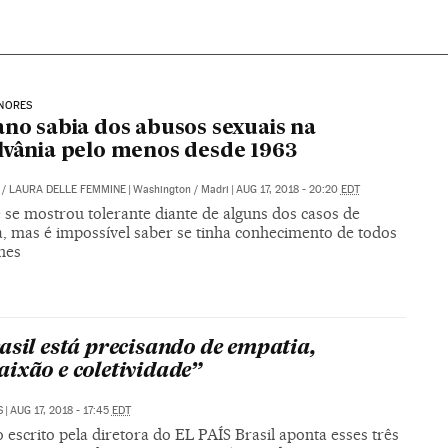
NORES
ano sabia dos abusos sexuais na
lvânia pelo menos desde 1963
/
LAURA DELLE FEMMINE
|
Washington / Madri
|
AUG 17, 2018 - 20:20
EDT
 se mostrou tolerante diante de alguns dos casos de
a, mas é impossível saber se tinha conhecimento de todos
hes
asil está precisando de empatia,
ixão e coletividade”
S
|
AUG 17, 2018 - 17:45
EDT
 escrito pela diretora do EL PAÍS Brasil aponta esses três