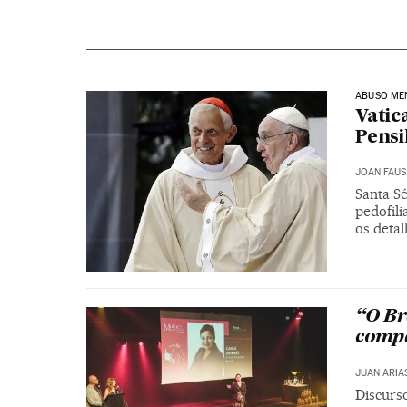
ABUSO ME
Vatic
Pensi
JOAN FAUS
Santa Sé
pedofili
os detal
“O Br
compa
JUAN ARIA
Discurso