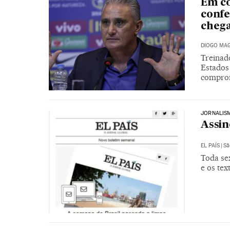
Em co
confe
chega
DIOGO MAG
Treinad
Estados
comprom
JORNALIS
Assin
EL PAÍS
|
Sã
Toda sex
e os tex