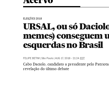
Acervo
ELEIÇÕES 2018
URSAL, ou só Daciolo 
memes) conseguem u
esquerdas no Brasil
FELIPE BETIM
|
São Paulo
|
AUG 17, 2018 - 21:24
EDT
Cabo Daciolo, candidato a presidente pelo Patriotas
revelação do último debate