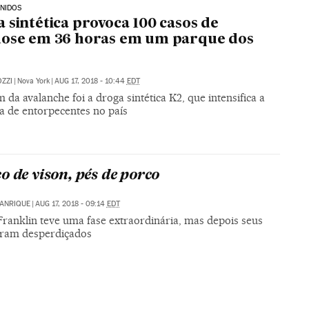
NIDOS
 sintética provoca 100 casos de
dose em 36 horas em um parque dos
ZZI
|
Nova York
|
AUG 17, 2018 - 10:44
EDT
 da avalanche foi a droga sintética K2, que intensifica a
a de entorpecentes no país
o de vison, pés de porco
MANRIQUE
|
AUG 17, 2018 - 09:14
EDT
Franklin teve uma fase extraordinária, mas depois seus
oram desperdiçados