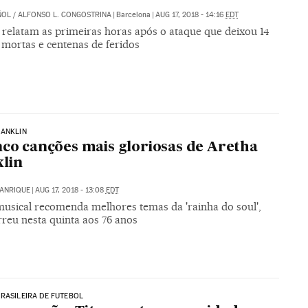
ÑOL
/
ALFONSO L. CONGOSTRINA
|
Barcelona
|
AUG 17, 2018 - 14:16
EDT
s relatam as primeiras horas após o ataque que deixou 14
 mortas e centenas de feridos
RANKLIN
nco canções mais gloriosas de Aretha
lin
MANRIQUE
|
AUG 17, 2018 - 13:08
EDT
 musical recomenda melhores temas da 'rainha do soul',
reu nesta quinta aos 76 anos
RASILEIRA DE FUTEBOL