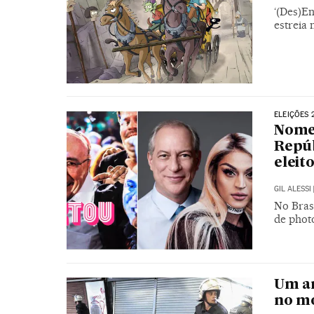
‘(Des)En
estreia 
ELEIÇÕES 
Nomes
Repú
eleit
GIL ALESSI
No Bras
de phot
Um an
no mo