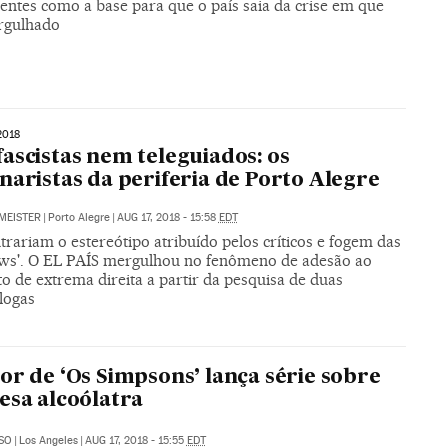
ntes como a base para que o país saia da crise em que
rgulhado
2018
ascistas nem teleguiados: os
naristas da periferia de Porto Alegre
MEISTER
|
Porto Alegre
|
AUG 17, 2018 - 15:58
EDT
trariam o estereótipo atribuído pelos críticos e fogem das
ews'. O EL PAÍS mergulhou no fenômeno de adesão ao
o de extrema direita a partir da pesquisa de duas
logas
or de ‘Os Simpsons’ lança série sobre
esa alcoólatra
SO
|
Los Angeles
|
AUG 17, 2018 - 15:55
EDT