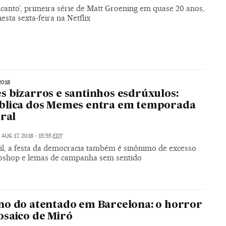
canto’, primeira série de Matt Groening em quase 20 anos,
nesta sexta-feira na Netflix
2018
 bizarros e santinhos esdrúxulos:
blica dos Memes entra em temporada
oral
|
AUG 17, 2018 - 15:55
EDT
il, a festa da democracia também é sinônimo de excesso
oshop e lemas de campanha sem sentido
o do atentado em Barcelona: o horror
saico de Miró