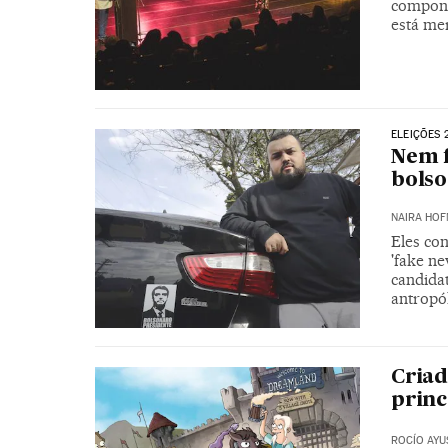
compone
está me
ELEIÇÕES 
Nem f
bolso
NAIRA HOF
Eles con
'fake n
candidat
antropó
Criad
princ
ROCÍO AYU