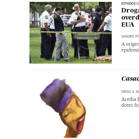
ESTADOS U
Droga
over
EUA
SANDRO PO
A origem
epidemi
Casac
DIEGO A. 
Aretha 
dotes f