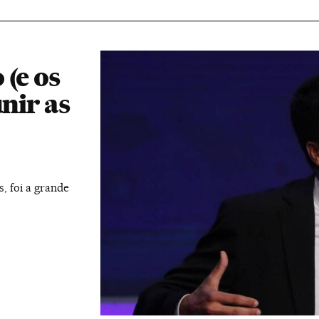
(e os
nir as
, foi a grande