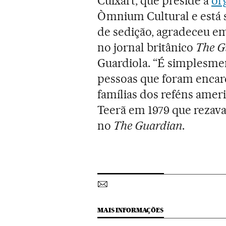
Cuixart, que preside a
or
Òmnium Cultural e está 
de sedição, agradeceu em
no jornal britânico
The G
Guardiola. “É simplesme
pessoas que foram encar
famílias dos reféns amer
Teerã em 1979 que rezava
no
The Guardian
.
MAIS INFORMAÇÕES