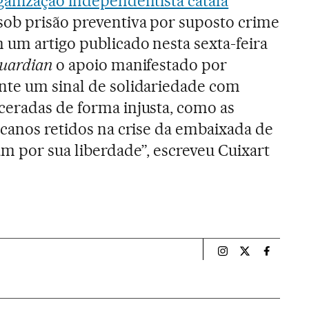
ganização independentista catalã
sob prisão preventiva por suposto crime
 um artigo publicado nesta sexta-feira
uardian
o apoio manifestado por
nte um sinal de solidariedade com
ceradas de forma injusta, como as
icanos retidos na crise da embaixada de
m por sua liberdade”, escreveu Cuixart
Esportes El País B
Esportes El Pa
Esportes