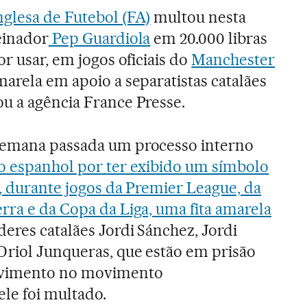
nglesa de Futebol (FA)
multou nesta
reinador
Pep Guardiola
em 20.000 libras
or usar, em jogos oficiais do
Manchester
amarela em apoio a separatistas catalães
ou a agência France Presse.
semana passada um processo interno
co espanhol por ter exibido um símbolo
r, durante jogos da Premier League, da
rra e da Copa da Liga, uma fita amarela
deres catalães Jordi Sánchez, Jordi
Oriol Junqueras, que estão em prisão
olvimento no movimento
ele foi multado.