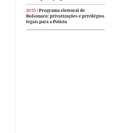
Programa eleitoral de
20:55
Bolsonaro: privatizações e privilégios
legais para a Polícia
rasil en Instagram
ís Brasil en Twitter
 El País Brasil en Facebook