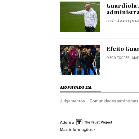
Guardiola 
administra
JOSÉ SÁMANO
| MAD
Efeito Gua
DIEGO TORRES
| MAD
ARQUIVADO EM
Julgamentos
Comunidades autónomas
Espanha
Pep Guardiola
Manchester Ci
Adere a
Referendo sobre a Independência da Cata
Mais informações
Conflitos políticos
Competições