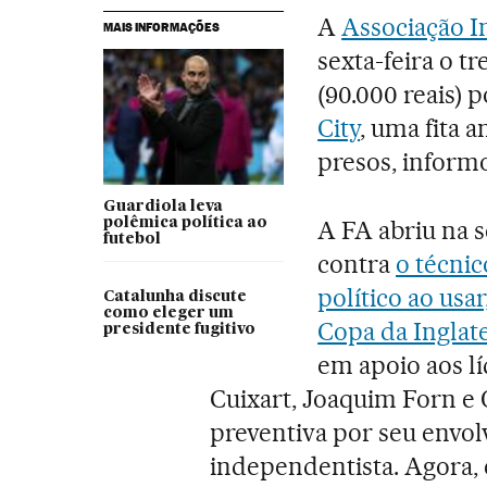
A
Associação I
MAIS INFORMAÇÕES
sexta-feira o t
(90.000 reais) p
City
, uma fita 
presos, inform
Guardiola leva
polêmica política ao
A FA abriu na 
futebol
contra
o técni
político ao usa
Catalunha discute
como eleger um
Copa da Inglate
presidente fugitivo
em apoio aos lí
Cuixart, Joaquim Forn e 
preventiva por seu env
independentista. Agora, 