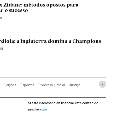
x Zidane: métodos opostos para
r o sucesso
RI
rdiola: a Inglaterra domina a Champions
RI
Eleições
Esportes
Processo judicial
Justiça
ty
Premier League
Si está interesado en licenciar este contenido,
lunha 2017
Catalunha
Futebol
Sanções
aquí
pinche