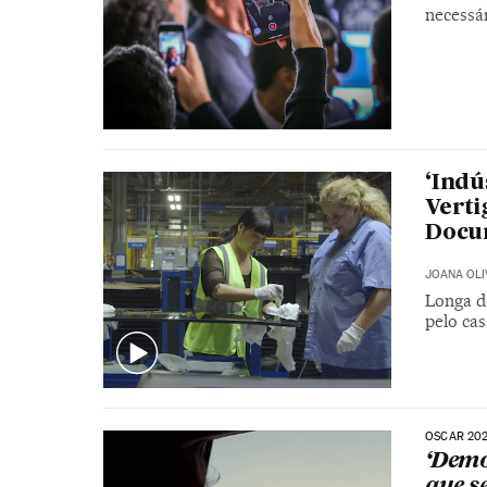
necessár
‘Indú
Verti
Docu
JOANA OLI
Longa de
pelo ca
OSCAR 20
‘Demo
que s