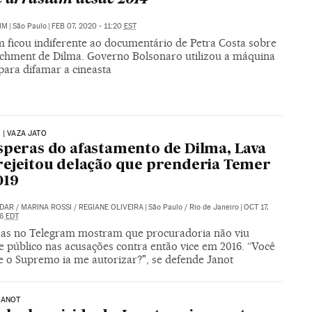
IM
|
São Paulo
|
FEB 07, 2020 - 11:20
EST
 ficou indiferente ao documentário de Petra Costa sobre
chment de Dilma. Governo Bolsonaro utilizou a máquina
para difamar a cineasta
 | VAZA JATO
speras do afastamento de Dilma, Lava
rejeitou delação que prenderia Temer
019
IDAR
/
MARINA ROSSI
/
REGIANE OLIVEIRA
|
São Paulo / Rio de Janeiro
|
OCT 17,
06
EDT
as no Telegram mostram que procuradoria não viu
e público nas acusações contra então vice em 2016. “Você
e o Supremo ia me autorizar?", se defende Janot
JANOT