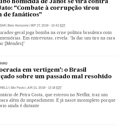
bo homicida de Janot se vira contra
Jato: “Combate à corrupção virou
 de fanáticos”
IDAR
|
Belo Horizonte
|
SEP 27, 2019 - 13:42
EDT
rador-geral joga bomba na crise política brasileira com
 memórias. Em entrevistas, revela: “Ia dar um tiro na cara
ar [Mendes]”
ÁRIO
cracia em vertigem’: o Brasil
rçado sobre um passado mal resolvido
INELLI
|
São Paulo
|
JUN 21, 2019 - 13:18
EDT
tário de Petra Costa, que estreou no Netflix, traz um
 para além do impeachment. E já nasce incompleto porque
brio ainda é distante