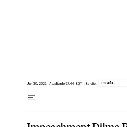
Pular para o conteúdo
ESPAÑA
Jun 30, 2021
|
Atualizado 17:44
EDT
|
Edição:
Impeachment Dilma R