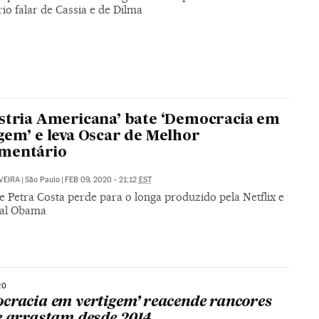
io falar de Cassia e de Dilma
stria Americana’ bate ‘Democracia em
gem’ e leva Oscar de Melhor
mentário
VEIRA
|
São Paulo
|
FEB 09, 2020 - 21:12
EST
 Petra Costa perde para o longa produzido pela Netflix e
sal Obama
20
cracia em vertigem’ reacende rancores
e arrastam desde 2014