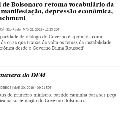
l de Bolsonaro retoma vocabulário da
: manifestação, depressão econômica,
achment
UCÁ
|
São Paulo
|
MAY 21, 2019 - 16:23
EDT
apacidade de diálogo do Governo é apontada como
da crise que trouxe de volta os temas da instabilidade
a crônica desde o Governo Dilma Rousseff
imavera do DEM
DEIROS
|
MAR 30, 2019 - 09:21
EDT
tus de primeiro-ministro, partido caminha para ser peça
gica na sustentação do Governo Bolsonaro