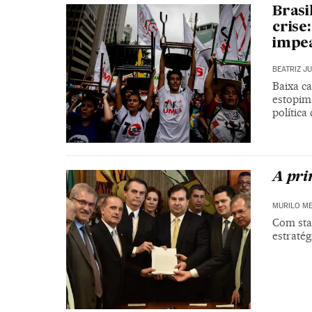
Brasi
crise
impe
BEATRIZ J
Baixa c
estopim 
polític
A pr
MURILO ME
Com sta
estraté