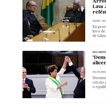
Arrou
Lava 
refém
DANIEL HA
Ex-procu
livro de
de Gilm
DOCUMENT
‘Demo
alice
TALITA BED
Documen
retrato
o equilí