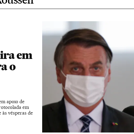
ira em
a o
tem apoio de
protocolada em
 às vésperas de