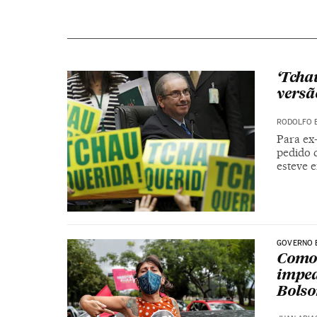
‘Tcha
versã
RODOLFO 
Para ex
pedido d
esteve 
GOVERNO 
Como 
impea
Bolso