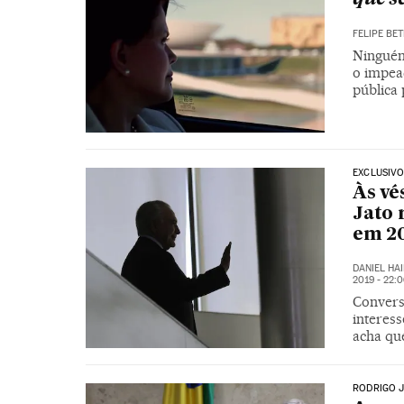
FELIPE BET
Ninguém
o impea
pública 
EXCLUSIVO
Às vé
Jato 
em 2
DANIEL HA
2019 - 22:
Convers
interess
acha qu
RODRIGO 