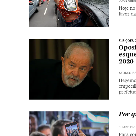
JUAN ARIA
Hoje no 
favor d
ELEIÇÕES 
Oposi
esque
2020
AFONSO BE
Hegemon
empecilh
prefeitu
Por q
ELIANE BR
Para co