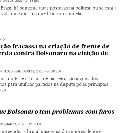
S
|
JAN 23, 2021 - 14:33
EST
Brasil há somente duas posturas na política; ou se está a
a vida ou contra os que brincam com ela
2020
ção fracassa na criação de frente de
rda contra Bolsonaro na eleição de
NITES
|
Brasília
|
AUG 18, 2020 - 20:28
EDT
ia do PT e cláusula de barreira são alguns dos
os para unificar partidos na disputa pelas principais
ras
ue Bolsonaro tem problemas com furos
UM
|
MAR 11, 2020 - 12:35
EDT
mpreender a brutal misoginia do antipresidente é