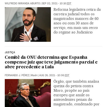
WILFREDO MIRANDA ABURTO
|
SEP 02, 2021 - 10:16
EDT
Reforma legislativa retira da
carreira judicial todos os
magistrados maiores de 60
anos ou com 30 anos de
serviço, em mais um cerco
do regime ao Judiciário
JUSTIÇA
Comitê da ONU determina que Espanha
compense juiz que teve julgamento parcial e
abre precedente a Lula
FERNANDO J. PÉREZ
|
Madri
|
AUG 26, 2021 - 10:06
EDT
Órgão, que também analisa
queixa do petista contra
Moro, propõe ao país
europeu que anule os
antecedentes penais do
magistrado, condenado por