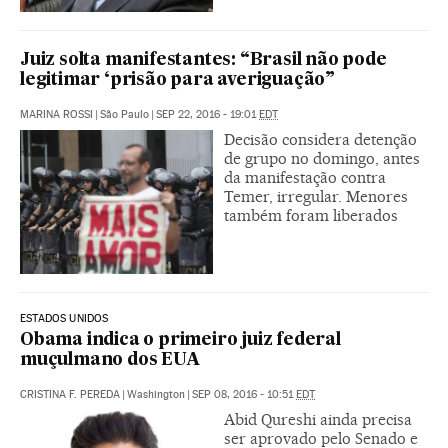
Juiz solta manifestantes: “Brasil não pode
legitimar ‘prisão para averiguação”
MARINA ROSSI
|
São Paulo
|
SEP 22, 2016 - 19:01
EDT
Decisão considera detenção
de grupo no domingo, antes
da manifestação contra
Temer, irregular. Menores
também foram liberados
ESTADOS UNIDOS
Obama indica o primeiro juiz federal
muçulmano dos EUA
CRISTINA F. PEREDA
|
Washington
|
SEP 08, 2016 - 10:51
EDT
Abid Qureshi ainda precisa
ser aprovado pelo Senado e