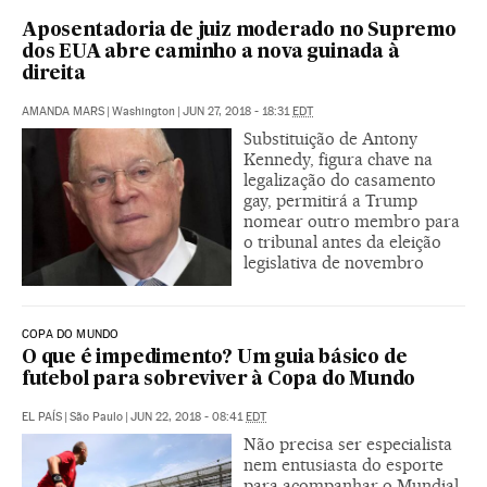
Aposentadoria de juiz moderado no Supremo
dos EUA abre caminho a nova guinada à
direita
AMANDA MARS
|
Washington
|
JUN 27, 2018 - 18:31
EDT
Substituição de Antony
Kennedy, figura chave na
legalização do casamento
gay, permitirá a Trump
nomear outro membro para
o tribunal antes da eleição
legislativa de novembro
COPA DO MUNDO
O que é impedimento? Um guia básico de
futebol para sobreviver à Copa do Mundo
EL PAÍS
|
São Paulo
|
JUN 22, 2018 - 08:41
EDT
Não precisa ser especialista
nem entusiasta do esporte
para acompanhar o Mundial