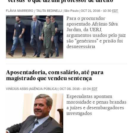
‘versus’ o que diz um professor de direito
FLÁVIA MARREIRO
/
TALITA BEDINELLI
|
São Paulo
|
OCT 21, 2016 - 10:30
EDT
Para o procurador
aposentado Afrânio Silva
Jardim, da UERJ,
argumentos usados pelo juiz
são "genéricos" e prisão foi
desnecessária
Aposentadoria, com salário, até para
magistrado que vendeu sentença
VINÍCIUS ASSIS (AGÊNCIA PÚBLICA)
|
OCT 08, 2016 - 10:24
EDT
Especialistas apontam
morosidade e penas brandas
a juízes e desembargadores
investigados