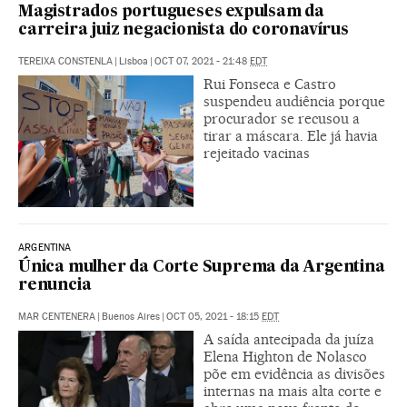
Magistrados portugueses expulsam da
carreira juiz negacionista do coronavírus
TEREIXA CONSTENLA
|
Lisboa
|
OCT 07, 2021 - 21:48
EDT
Rui Fonseca e Castro
suspendeu audiência porque
procurador se recusou a
tirar a máscara. Ele já havia
rejeitado vacinas
ARGENTINA
Única mulher da Corte Suprema da Argentina
renuncia
MAR CENTENERA
|
Buenos Aires
|
OCT 05, 2021 - 18:15
EDT
A saída antecipada da juíza
Elena Highton de Nolasco
põe em evidência as divisões
internas na mais alta corte e