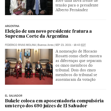
abre uma nova frente de
tensão para o presidente
Alberto Fernández
ARGENTINA
Eleição de um novo presidente fratura a
Suprema Corte da Argentina
FEDERICO RIVAS MOLINA
|
Buenos Aires
|
SEP 23, 2021 - 18:43
EDT
A nomeação de Horacio
Rosatti como chefe mostra
as diferenças que separam
os cinco membros do
tribunal. Dois dos cinco
membros do tribunal se
ausentaram da votação
EL SALVADOR
Bukele coloca em aposentadoria compulsória
um terço dos 690 juízes de El Salvador