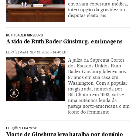
envolvam cobertura médica,
interrupção da gravidez ou
disputas eleitorais
RUTH BADER GINSBURG
A vida de Ruth Bader Ginsburg, em imagens
EL PAÍS
|
Madri
|
SEP 19, 2020 - 14:40
EDT
A juíza da Suprema Cortes
dos Estados Unidos Ruth
Bader Ginsburg faleceu aos
87 anos em sua casa em
Washington. Com a popular
magistrada, nomeada por
Bill Clinton em 1993, vai-se
uma autêntica lenda da
justiça norte-americana e um
ícone do feminismo
ELEIÇÕES EUA 2020
Morte de Ginsburg leva batalha por domínio