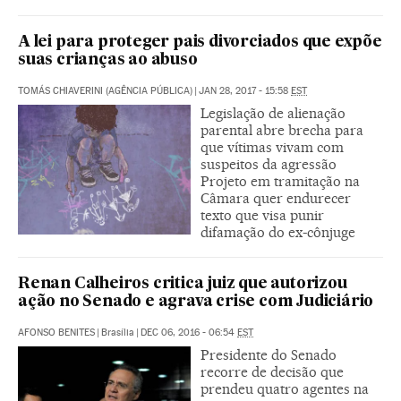
A lei para proteger pais divorciados que expõe
suas crianças ao abuso
TOMÁS CHIAVERINI (AGÊNCIA PÚBLICA)
|
JAN 28, 2017 - 15:58
EST
Legislação de alienação
parental abre brecha para
que vítimas vivam com
suspeitos da agressão
Projeto em tramitação na
Câmara quer endurecer
texto que visa punir
difamação do ex-cônjuge
Renan Calheiros critica juiz que autorizou
ação no Senado e agrava crise com Judiciário
AFONSO BENITES
|
Brasília
|
DEC 06, 2016 - 06:54
EST
Presidente do Senado
recorre de decisão que
prendeu quatro agentes na