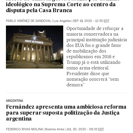
ideológico na Suprema Corte ao centro da
disputa pela Casa Branca
PABLO XIMÉNEZ DE SANDOVAL
|
Los Angeles
|
SEP 19, 2020 - 12:35
EDT
Oportunidade de reforçar a
maioria conservadora na
principal instituição judiciária
dos EUA foi o grande fator
de mobilização dos
republicanos em 2016 e
Trump já o está utilizando
como arma eleitoral.
Presidente disse que
nomeação ocorrerá “sem
demora”
ARGENTINA
Fernández apresenta uma ambiciosa reforma
para superar suposta politização da Justiça
argentina
FEDERICO RIVAS MOLINA
|
Buenos Aires
|
JUL 30, 2020 - 08:33
EDT