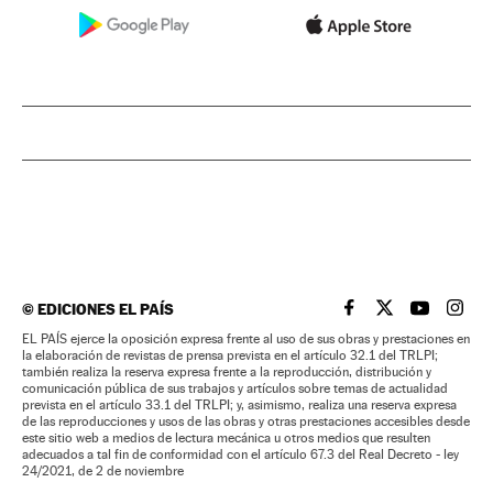
©
EDICIONES EL PAÍS
EL PAÍS BRASIL EN
EL PAÍS BRASI
EL PAÍS B
EL PA
EL PAÍS ejerce la oposición expresa frente al uso de sus obras y prestaciones en
la elaboración de revistas de prensa prevista en el artículo 32.1 del TRLPI;
también realiza la reserva expresa frente a la reproducción, distribución y
comunicación pública de sus trabajos y artículos sobre temas de actualidad
prevista en el artículo 33.1 del TRLPI; y, asimismo, realiza una reserva expresa
de las reproducciones y usos de las obras y otras prestaciones accesibles desde
este sitio web a medios de lectura mecánica u otros medios que resulten
adecuados a tal fin de conformidad con el artículo 67.3 del Real Decreto - ley
24/2021, de 2 de noviembre