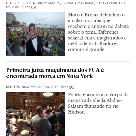
C. E. C.
/
L. P.
/
S. A.
|
Rio de Janeiro / Buenos Aires / Roma / Paris / Berlim
|
FEB
02, 2018 - 18:53
EST
Moro e Bretas defendem o
auxílio-moradia que
recebem e entram no debate
sobre o tema. Diferença
salarial entre magistrados e
média de trabalhadores
comuns é grande
Primeira juíza muçulmana dos EUA é
encontrada morta em Nova York
REUTERS
|
Nova York
|
APR 13, 2017 - 16:15
EDT
Polícia encontrou o corpo da
magistrada Sheila Abdus-
Salaam flutuando no rio
Hudson