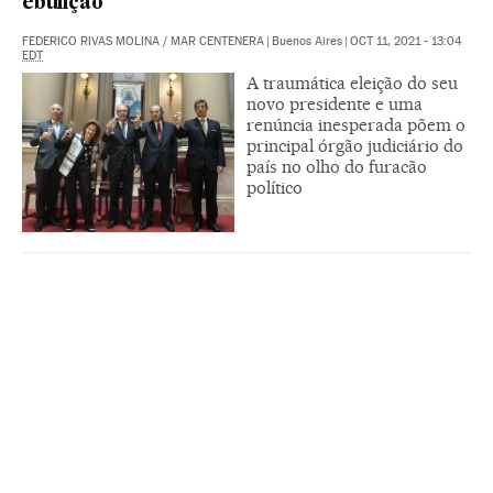
ebulição
FEDERICO RIVAS MOLINA
/
MAR CENTENERA
|
Buenos Aires
|
OCT 11, 2021 - 13:04
EDT
A traumática eleição do seu
novo presidente e uma
renúncia inesperada põem o
principal órgão judiciário do
país no olho do furacão
político