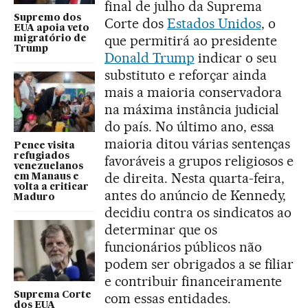
final de julho da Suprema
Supremo dos
Corte dos
Estados Unidos
, o
EUA apoia veto
que permitirá ao presidente
migratório de
Trump
Donald Trump
indicar o seu
substituto e reforçar ainda
mais a maioria conservadora
na máxima instância judicial
do país. No último ano, essa
maioria ditou várias sentenças
Pence visita
refugiados
favoráveis a grupos religiosos e
venezuelanos
de direita. Nesta quarta-feira,
em Manaus e
volta a criticar
antes do anúncio de Kennedy,
Maduro
decidiu contra os sindicatos ao
determinar que os
funcionários públicos não
podem ser obrigados a se filiar
e contribuir financeiramente
Suprema Corte
com essas entidades.
dos EUA