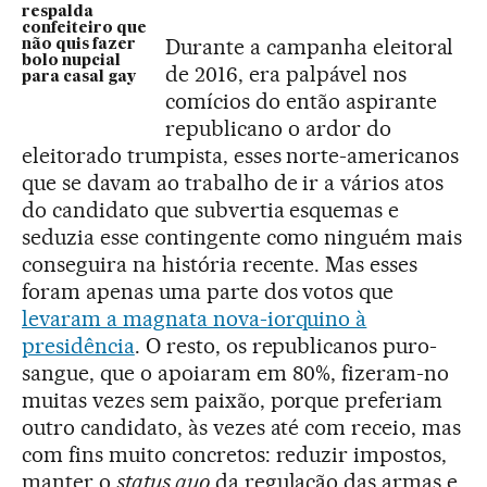
respalda
confeiteiro que
Durante a campanha eleitoral
não quis fazer
bolo nupcial
de 2016, era palpável nos
para casal gay
comícios do então aspirante
republicano o ardor do
eleitorado trumpista, esses norte-americanos
que se davam ao trabalho de ir a vários atos
do candidato que subvertia esquemas e
seduzia esse contingente como ninguém mais
conseguira na história recente. Mas esses
foram apenas uma parte dos votos que
levaram a magnata nova-iorquino à
presidência
. O resto, os republicanos puro-
sangue, que o apoiaram em 80%, fizeram-no
muitas vezes sem paixão, porque preferiam
outro candidato, às vezes até com receio, mas
com fins muito concretos: reduzir impostos,
manter o
status quo
da regulação das armas e