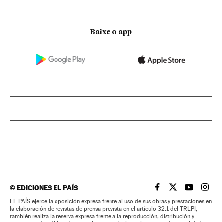
Baixe o app
©
EDICIONES EL PAÍS
EL PAÍS BRASIL EN
EL PAÍS BRASI
EL PAÍS B
EL PA
EL PAÍS ejerce la oposición expresa frente al uso de sus obras y prestaciones en
la elaboración de revistas de prensa prevista en el artículo 32.1 del TRLPI;
también realiza la reserva expresa frente a la reproducción, distribución y