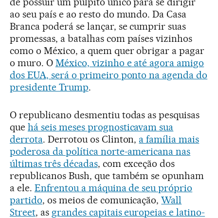
de possuir um púlpito único para se dirigir
ao seu país e ao resto do mundo. Da Casa
Branca poderá se lançar, se cumprir suas
promessas, a batalhas com países vizinhos
como o México, a quem quer obrigar a pagar
o muro. O
México, vizinho e até agora amigo
dos EUA, será o primeiro ponto na agenda do
presidente Trump
.
O republicano desmentiu todas as pesquisas
que
há seis meses prognosticavam sua
derrota
. Derrotou os Clinton,
a família mais
poderosa da política norte-americana nas
últimas três décadas
, com exceção dos
republicanos Bush, que também se opunham
a ele.
Enfrentou a máquina de seu próprio
partido
, os meios de comunicação,
Wall
Street
, as
grandes capitais europeias e latino-