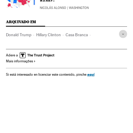
azuis?
NICOLÁS ALONSO
| WASHINGTON
ARQUIVADO EM
Donald Trump
Hillary Clinton
Casa Branca
Eleições EUA 2016
Resultados eleitorais
Eleições EUA
Eleições presidenciais
Jornada eleitoral
Eleições
Adere a
Mais informações
Governo
Administração Estado
Política
Administração pública
aquí
Si está interesado en licenciar este contenido, pinche