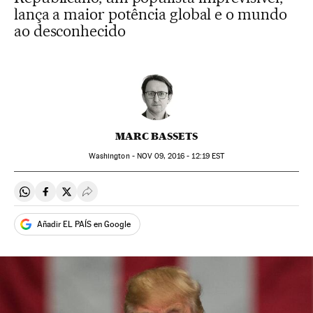
lança a maior potência global e o mundo
ao desconhecido
MARC BASSETS
Washington -
NOV
09, 2016 - 12:19
EST
Compartir en Whatsapp
Compartir en Facebook
Compartir en Twitter
Desplegar Redes Sociales
Añadir EL PAÍS en Google