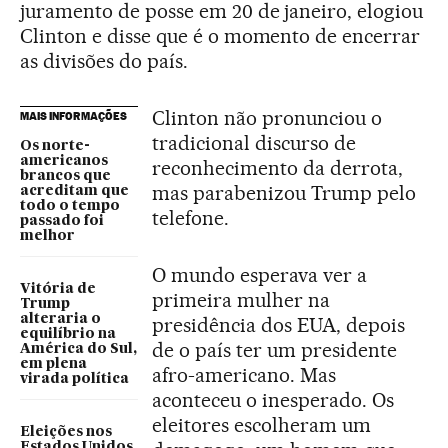
juramento de posse em 20 de janeiro, elogiou
Clinton e disse que é o momento de encerrar
as divisões do país.
Clinton não pronunciou o
MAIS INFORMAÇÕES
tradicional discurso de
Os norte-
americanos
reconhecimento da derrota,
brancos que
mas parabenizou Trump pelo
acreditam que
todo o tempo
telefone.
passado foi
melhor
O mundo esperava ver a
Vitória de
primeira mulher na
Trump
alteraria o
presidência dos EUA, depois
equilíbrio na
de o país ter um presidente
América do Sul,
em plena
afro-americano. Mas
virada política
aconteceu o inesperado. Os
eleitores escolheram um
Eleições nos
Estados Unidos