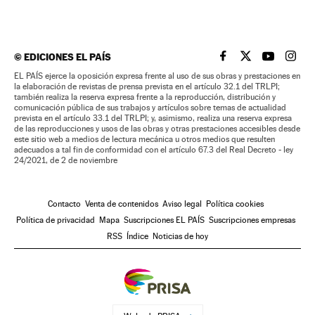
©
EDICIONES EL PAÍS
EL PAÍS BRASIL EN
EL PAÍS BRASI
EL PAÍS B
EL PA
EL PAÍS ejerce la oposición expresa frente al uso de sus obras y prestaciones en
la elaboración de revistas de prensa prevista en el artículo 32.1 del TRLPI;
también realiza la reserva expresa frente a la reproducción, distribución y
comunicación pública de sus trabajos y artículos sobre temas de actualidad
prevista en el artículo 33.1 del TRLPI; y, asimismo, realiza una reserva expresa
de las reproducciones y usos de las obras y otras prestaciones accesibles desde
este sitio web a medios de lectura mecánica u otros medios que resulten
adecuados a tal fin de conformidad con el artículo 67.3 del Real Decreto - ley
24/2021, de 2 de noviembre
Contacto
Venta de contenidos
Aviso legal
Política cookies
Política de privacidad
Mapa
Suscripciones EL PAÍS
Suscripciones empresas
RSS
Índice
Noticias de hoy