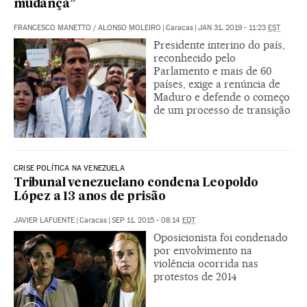
mudança”
FRANCESCO MANETTO
/
ALONSO MOLEIRO
|
Caracas
|
JAN 31, 2019 - 11:23
EST
Presidente interino do país,
reconhecido pelo
Parlamento e mais de 60
países, exige a renúncia de
Maduro e defende o começo
de um processo de transição
CRISE POLÍTICA NA VENEZUELA
Tribunal venezuelano condena Leopoldo
López a 13 anos de prisão
JAVIER LAFUENTE
|
Caracas
|
SEP 11, 2015 - 08:14
EDT
Oposicionista foi condenado
por envolvimento na
violência ocorrida nas
protestos de 2014