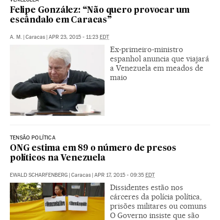
Felipe González: “Não quero provocar um
escândalo em Caracas”
A. M.
|
Caracas
|
APR 23, 2015 - 11:23
EDT
Ex-primeiro-ministro
espanhol anuncia que viajará
a Venezuela em meados de
maio
TENSÃO POLÍTICA
ONG estima em 89 o número de presos
políticos na Venezuela
EWALD SCHARFENBERG
|
Caracas
|
APR 17, 2015 - 09:35
EDT
Dissidentes estão nos
cárceres da polícia política,
prisões militares ou comuns
O Governo insiste que são