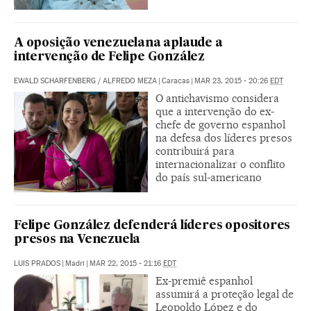
A oposição venezuelana aplaude a
intervenção de Felipe González
EWALD SCHARFENBERG
/
ALFREDO MEZA
|
Caracas
|
MAR 23, 2015 - 20:26
EDT
O antichavismo considera
que a intervenção do ex-
chefe de governo espanhol
na defesa dos líderes presos
contribuirá para
internacionalizar o conflito
do país sul-americano
Felipe González defenderá líderes opositores
presos na Venezuela
LUIS PRADOS
|
Madri
|
MAR 22, 2015 - 21:16
EDT
Ex-premiê espanhol
assumirá a proteção legal de
Leopoldo López e do