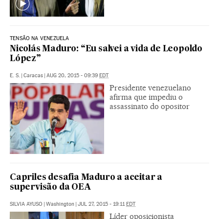
TENSÃO NA VENEZUELA
Nicolás Maduro: “Eu salvei a vida de Leopoldo
López”
E. S.
|
Caracas
|
AUG 20, 2015 - 09:39
EDT
Presidente venezuelano
afirma que impediu o
assassinato do opositor
Capriles desafia Maduro a aceitar a
supervisão da OEA
SILVIA AYUSO
|
Washington
|
JUL 27, 2015 - 19:11
EDT
Líder oposicionista