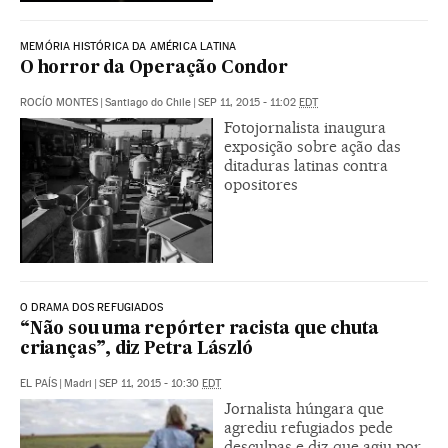
MEMÓRIA HISTÓRICA DA AMÉRICA LATINA
O horror da Operação Condor
ROCÍO MONTES
|
Santiago do Chile
|
SEP 11, 2015 - 11:02
EDT
Fotojornalista inaugura
exposição sobre ação das
ditaduras latinas contra
opositores
O DRAMA DOS REFUGIADOS
“Não sou uma repórter racista que chuta
crianças”, diz Petra László
EL PAÍS
|
Madri
|
SEP 11, 2015 - 10:30
EDT
Jornalista húngara que
agrediu refugiados pede
desculpas e diz que agiu por