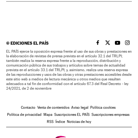
©
EDICIONES EL PAÍS
EL PAÍS BRASIL EN
EL PAÍS BRASI
EL PAÍS B
EL PA
EL PAÍS ejerce la oposición expresa frente al uso de sus obras y prestaciones en
la elaboración de revistas de prensa prevista en el artículo 32.1 del TRLPI;
también realiza la reserva expresa frente a la reproducción, distribución y
comunicación pública de sus trabajos y artículos sobre temas de actualidad
prevista en el artículo 33.1 del TRLPI; y, asimismo, realiza una reserva expresa
de las reproducciones y usos de las obras y otras prestaciones accesibles desde
este sitio web a medios de lectura mecánica u otros medios que resulten
adecuados a tal fin de conformidad con el artículo 67.3 del Real Decreto - ley
24/2021, de 2 de noviembre
Contacto
Venta de contenidos
Aviso legal
Política cookies
Política de privacidad
Mapa
Suscripciones EL PAÍS
Suscripciones empresas
RSS
Índice
Noticias de hoy