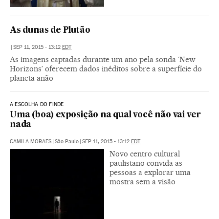
As dunas de Plutão
|
SEP 11, 2015 - 13:12
EDT
As imagens captadas durante um ano pela sonda ‘New
Horizons’ oferecem dados inéditos sobre a superfície do
planeta anão
A ESCOLHA DO FINDE
Uma (boa) exposição na qual você não vai ver
nada
CAMILA MORAES
|
São Paulo
|
SEP 11, 2015 - 13:12
EDT
Novo centro cultural
paulistano convida as
pessoas a explorar uma
mostra sem a visão