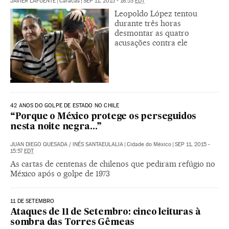
JAVIER LAFUENTE
|
Caracas
|
SEP 11, 2015 - 16:53
EDT
Leopoldo López tentou
durante três horas
desmontar as quatro
acusações contra ele
42 ANOS DO GOLPE DE ESTADO NO CHILE
“Porque o México protege os perseguidos
nesta noite negra…”
JUAN DIEGO QUESADA
/
INÉS SANTAEULALIA
|
Cidade do México
|
SEP 11, 2015 -
15:57
EDT
As cartas de centenas de chilenos que pediram refúgio no
México após o golpe de 1973
11 DE SETEMBRO
Ataques de 11 de Setembro: cinco leituras à
sombra das Torres Gêmeas