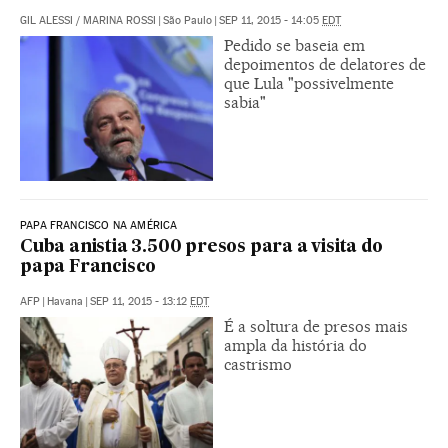
GIL ALESSI
/
MARINA ROSSI
|
São Paulo
|
SEP 11, 2015 - 14:05
EDT
Pedido se baseia em
depoimentos de delatores de
que Lula "possivelmente
sabia"
PAPA FRANCISCO NA AMÉRICA
Cuba anistia 3.500 presos para a visita do
papa Francisco
AFP
|
Havana
|
SEP 11, 2015 - 13:12
EDT
É a soltura de presos mais
ampla da história do
castrismo