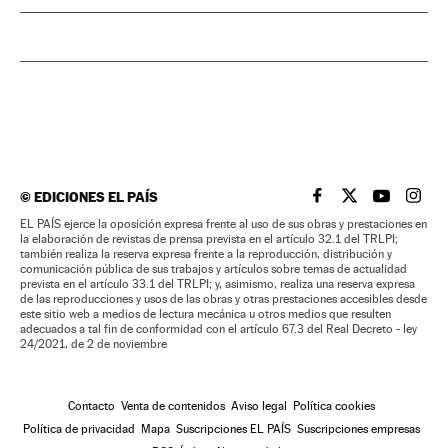
©
EDICIONES EL PAÍS
EL PAÍS BRASIL EN
EL PAÍS BRASI
EL PAÍS B
EL PA
EL PAÍS ejerce la oposición expresa frente al uso de sus obras y prestaciones en
la elaboración de revistas de prensa prevista en el artículo 32.1 del TRLPI;
también realiza la reserva expresa frente a la reproducción, distribución y
comunicación pública de sus trabajos y artículos sobre temas de actualidad
prevista en el artículo 33.1 del TRLPI; y, asimismo, realiza una reserva expresa
de las reproducciones y usos de las obras y otras prestaciones accesibles desde
este sitio web a medios de lectura mecánica u otros medios que resulten
adecuados a tal fin de conformidad con el artículo 67.3 del Real Decreto - ley
24/2021, de 2 de noviembre
Contacto
Venta de contenidos
Aviso legal
Política cookies
Política de privacidad
Mapa
Suscripciones EL PAÍS
Suscripciones empresas