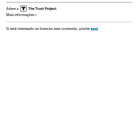
História contemporânea
Cultura
Terrorismo
História
Adere a
Mais informações
aquí
Si está interesado en licenciar este contenido, pinche