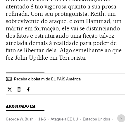
atentado é tão vigorosa quanto a sua prosa
refinada. Com seu protagonista, Keith, um
sobrevivente do ataque, e com Hammad, um
mártir em formação, ele vai se distanciando
dos fatos e estruturando uma ficção talvez
atrelada demais à realidade para poder de
fato se libertar dela. Algo semelhante ao que
fez John Updike em Terrorista.
Receba o boletim do EL PAÍS América
Cultura El País Brasil en Twitter
Cultura El País Brasil en Instagram
Cultura El País Brasil en Facebook
ARQUIVADO EM
George W. Bush
11-S
Ataque a EE UU
Estados Unidos
Literatura
América do Norte
América