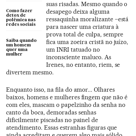
suas risadas. Mesmo quando o
desapego deixa alguma
Como fazer
detox de
ressaquinha moralizante –está
polêmica nas
redes sociais
para nascer uma criatura à
prova total de culpa, sempre
fica uma zoeira cristã no juízo,
Saiba quando
um homem
um INRI tatuado no
quer uma
mulher
inconsciente maluco. As
Irenes, no entanto, riem, se
divertem mesmo.
Enquanto isso, na fila do amor... Olhares
baixos, homens e mulheres fingem que não é
com eles, mascam o papelzinho da senha no
canto da boca, demoradas senhas
dificilmente piscadas no painel de
atendimento. Essas estranhas figuras que
ainda acreditam e querem algo mais sólido