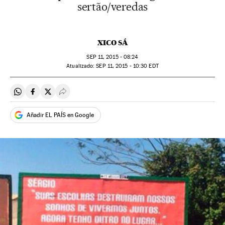
sertão/veredas
XICO SÁ
SEP
11, 2015 - 08:24
atualizado:
SEP
11, 2015 - 10:30
EDT
Compartir en Whatsapp
Compartir en Facebook
Compartir en Twitter
Desplegar Redes Sociales
Añadir EL PAÍS en Google