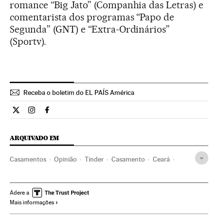
romance “Big Jato” (Companhia das Letras) e
comentarista dos programas “Papo de
Segunda” (GNT) e “Extra-Ordinários”
(Sportv).
Receba o boletim do EL PAÍS América
Opiniao El País Brasil en Twitter
Opiniao El País Brasil en Instagram
Opiniao El País Brasil en Facebook
ARQUIVADO EM
Casamentos
Opinião
Tinder
Casamento
Ceará
Família
Brasil
América do Sul
América Latina
América
Casal
Aplicativos relacionamentos
Sedução
Adere a
Mais informações
Redes sociais
Relações sexuais
Internet