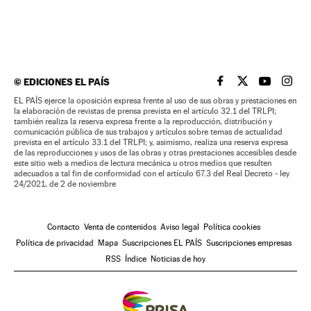
©
EDICIONES EL PAÍS
EL PAÍS BRASIL EN
EL PAÍS BRASI
EL PAÍS B
EL PA
EL PAÍS ejerce la oposición expresa frente al uso de sus obras y prestaciones en
la elaboración de revistas de prensa prevista en el artículo 32.1 del TRLPI;
también realiza la reserva expresa frente a la reproducción, distribución y
comunicación pública de sus trabajos y artículos sobre temas de actualidad
prevista en el artículo 33.1 del TRLPI; y, asimismo, realiza una reserva expresa
de las reproducciones y usos de las obras y otras prestaciones accesibles desde
este sitio web a medios de lectura mecánica u otros medios que resulten
adecuados a tal fin de conformidad con el artículo 67.3 del Real Decreto - ley
24/2021, de 2 de noviembre
Contacto
Venta de contenidos
Aviso legal
Política cookies
Política de privacidad
Mapa
Suscripciones EL PAÍS
Suscripciones empresas
RSS
Índice
Noticias de hoy