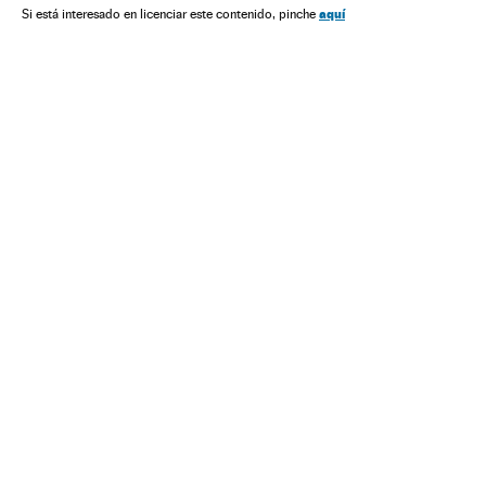
Telecomunicações
Comunicações
Sexo
Sexualidade
aquí
Si está interesado en licenciar este contenido, pinche
Sociedade
Amor
Emoções
Bem-estar
Estilo vida