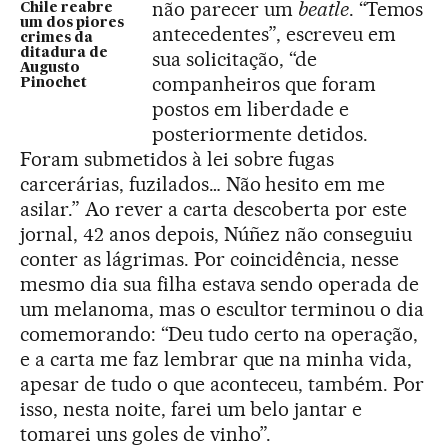
não parecer um
beatle
. “Temos
Chile reabre
um dos piores
antecedentes”, escreveu em
crimes da
ditadura de
sua solicitação, “de
Augusto
companheiros que foram
Pinochet
postos em liberdade e
posteriormente detidos.
Foram submetidos à lei sobre fugas
carcerárias, fuzilados… Não hesito em me
asilar.” Ao rever a carta descoberta por este
jornal, 42 anos depois, Núñez não conseguiu
conter as lágrimas. Por coincidência, nesse
mesmo dia sua filha estava sendo operada de
um melanoma, mas o escultor terminou o dia
comemorando: “Deu tudo certo na operação,
e a carta me faz lembrar que na minha vida,
apesar de tudo o que aconteceu, também. Por
isso, nesta noite, farei um belo jantar e
tomarei uns goles de vinho”.