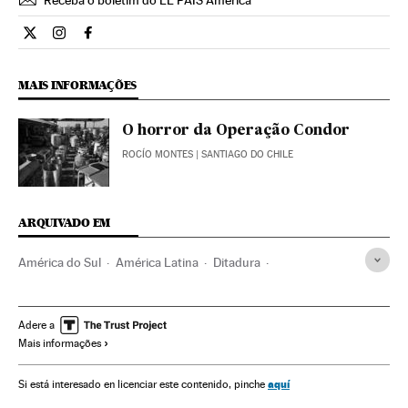
Receba o boletim do EL PAÍS América
Internacional El País Brasil en Twitter
Internacional El País Brasil en Instagram
Internacional El País Brasil en Facebook
MAIS INFORMAÇÕES
O horror da Operação Condor
ROCÍO MONTES
| SANTIAGO DO CHILE
ARQUIVADO EM
América do Sul
América Latina
Ditadura
Conflitos políticos
América
História contemporânea
História
Política
Salvador Allende
Augusto Pinochet
Adere a
Mais informações
Ditadura Pinochet
Exilados
Refugiados políticos
Exílio
Asilo político
Chile
Ditadura militar
aquí
Si está interesado en licenciar este contenido, pinche