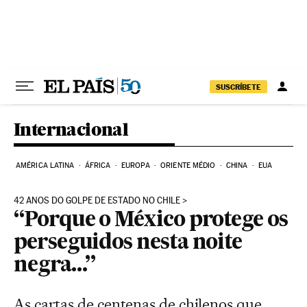
Pular para o conteúdo
SUSCRÍBETE
Internacional
AMÉRICA LATINA
ÁFRICA
EUROPA
ORIENTE MÉDIO
CHINA
EUA
42 ANOS DO GOLPE DE ESTADO NO CHILE
“Porque o México protege os
perseguidos nesta noite
negra…”
As cartas de centenas de chilenos que