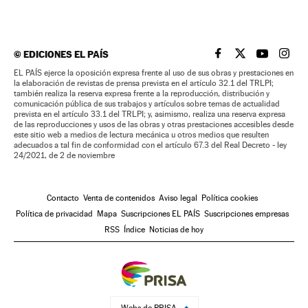
©
EDICIONES EL PAÍS
EL PAÍS BRASIL EN
EL PAÍS BRASI
EL PAÍS B
EL PA
EL PAÍS ejerce la oposición expresa frente al uso de sus obras y prestaciones en
la elaboración de revistas de prensa prevista en el artículo 32.1 del TRLPI;
también realiza la reserva expresa frente a la reproducción, distribución y
comunicación pública de sus trabajos y artículos sobre temas de actualidad
prevista en el artículo 33.1 del TRLPI; y, asimismo, realiza una reserva expresa
de las reproducciones y usos de las obras y otras prestaciones accesibles desde
este sitio web a medios de lectura mecánica u otros medios que resulten
adecuados a tal fin de conformidad con el artículo 67.3 del Real Decreto - ley
24/2021, de 2 de noviembre
Contacto
Venta de contenidos
Aviso legal
Política cookies
Política de privacidad
Mapa
Suscripciones EL PAÍS
Suscripciones empresas
RSS
Índice
Noticias de hoy
Webs de PRISA