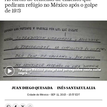
pediram refúgio no México após o golpe
de 1973
“Porque México protege aos perseguidos nesta noite
negra…”
JUAN DIEGO QUESADA
INÉS SANTAEULALIA
Cidade do México -
SEP
11, 2015 - 15:57
EDT