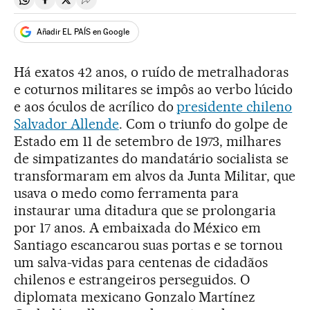
Compartir en Whatsapp
Compartir en Facebook
Compartir en Twitter
Desplegar Redes Sociales
Añadir EL PAÍS en Google
Há exatos 42 anos, o ruído de metralhadoras
e coturnos militares se impôs ao verbo lúcido
e aos óculos de acrílico do
presidente chileno
Salvador Allende
. Com o triunfo do golpe de
Estado em 11 de setembro de 1973, milhares
de simpatizantes do mandatário socialista se
transformaram em alvos da Junta Militar, que
usava o medo como ferramenta para
instaurar uma ditadura que se prolongaria
por 17 anos. A embaixada do México em
Santiago escancarou suas portas e se tornou
um salva-vidas para centenas de cidadãos
chilenos e estrangeiros perseguidos. O
diplomata mexicano Gonzalo Martínez