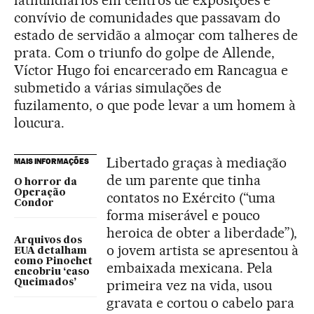
latifundiários em centros de exposições e
convívio de comunidades que passavam do
estado de servidão a almoçar com talheres de
prata. Com o triunfo do golpe de Allende,
Víctor Hugo foi encarcerado em Rancagua e
submetido a várias simulações de
fuzilamento, o que pode levar a um homem à
loucura.
Libertado graças à mediação
MAIS INFORMAÇÕES
de um parente que tinha
O horror da
Operação
contatos no Exército (“uma
Condor
forma miserável e pouco
heroica de obter a liberdade”),
Arquivos dos
o jovem artista se apresentou à
EUA detalham
como Pinochet
embaixada mexicana. Pela
encobriu ‘caso
primeira vez na vida, usou
Queimados’
gravata e cortou o cabelo para