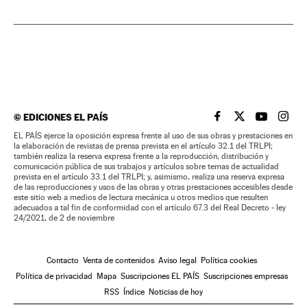
©
EDICIONES EL PAÍS
EL PAÍS BRASIL EN
EL PAÍS BRASI
EL PAÍS B
EL PA
EL PAÍS ejerce la oposición expresa frente al uso de sus obras y prestaciones en
la elaboración de revistas de prensa prevista en el artículo 32.1 del TRLPI;
también realiza la reserva expresa frente a la reproducción, distribución y
comunicación pública de sus trabajos y artículos sobre temas de actualidad
prevista en el artículo 33.1 del TRLPI; y, asimismo, realiza una reserva expresa
de las reproducciones y usos de las obras y otras prestaciones accesibles desde
este sitio web a medios de lectura mecánica u otros medios que resulten
adecuados a tal fin de conformidad con el artículo 67.3 del Real Decreto - ley
24/2021, de 2 de noviembre
Contacto
Venta de contenidos
Aviso legal
Política cookies
Política de privacidad
Mapa
Suscripciones EL PAÍS
Suscripciones empresas
RSS
Índice
Noticias de hoy