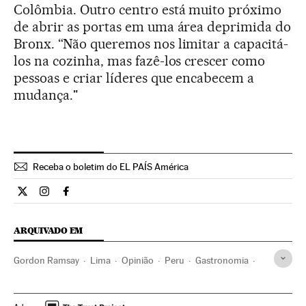
Colômbia. Outro centro está muito próximo
de abrir as portas em uma área deprimida do
Bronx. “Não queremos nos limitar a capacitá-
los na cozinha, mas fazê-los crescer como
pessoas e criar líderes que encabecem a
mudança."
Receba o boletim do EL PAÍS América
Estilo El País Brasil en Twitter
Estilo El País Brasil en Instagram
Estilo El País Brasil en Facebook
ARQUIVADO EM
Gordon Ramsay
Lima
Opinião
Peru
Gastronomia
América do Sul
América Latina
América
Cultura