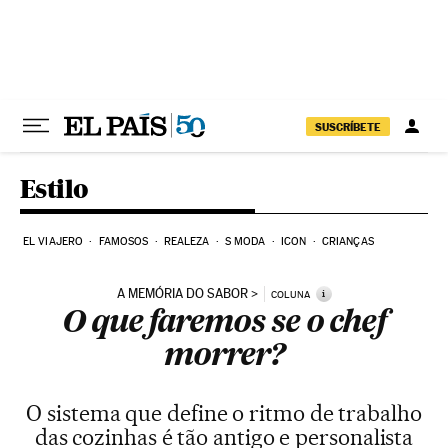
Pular para o conteúdo
SUSCRÍBETE
Estilo
EL VIAJERO
FAMOSOS
REALEZA
S MODA
ICON
CRIANÇAS
A MEMÓRIA DO SABOR
i
COLUNA
O que faremos se o chef
morrer?
O sistema que define o ritmo de trabalho
das cozinhas é tão antigo e personalista