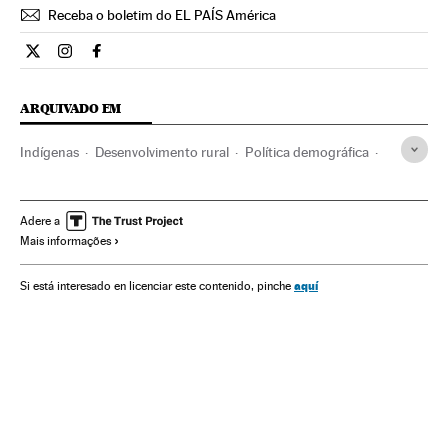
Receba o boletim do EL PAÍS América
Cultura El País Brasil en Twitter
Cultura El País Brasil en Instagram
Cultura El País Brasil en Facebook
ARQUIVADO EM
Indígenas
Desenvolvimento rural
Política demográfica
Colômbia
América do Sul
América Latina
Cinema
Etnias
América
Zona rural
Demografia
Sociedade
Adere a
Mais informações
aquí
Si está interesado en licenciar este contenido, pinche