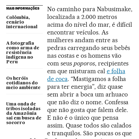
No caminho para Nabusimake,
MAIS INFORMAÇÕES
localizada a 2.000 metros
Colômbia,
cenário
acima do nível do mar, é difícil
internacional
encontrar veículos. As
mulheres andam entre as
A fotografia
pedras carregando seus bebês
como arma de
resistência
nas costas e os homens vão
indígena no
com seus
poporos
, recipientes
Peru
em que misturam cal
e folha
de coca
. “Mastigamos a folha
Os heróis
cotidianos do
para ter energia”, diz quase
meio ambiente
sem abrir a boca um arhuaco
que não diz o nome. Confessa
Uma onda de
que não gosta que falem dele.
tribos isoladas
da Amazônia
E não é o único que pensa
sai em busca de
socorro
assim. Quase todos são calados
e tranquilos. São poucas os que