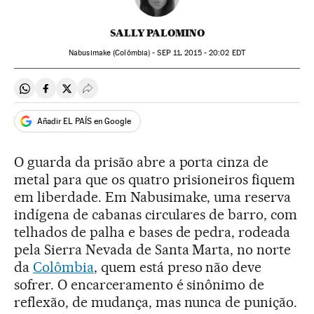
SALLY PALOMINO
Nabusimake (Colômbia) -
SEP
11, 2015 - 20:02
EDT
Compartir en Whatsapp
Compartir en Facebook
Compartir en Twitter
Desplegar Redes Sociales
Añadir EL PAÍS en Google
O guarda da prisão abre a porta cinza de
metal para que os quatro prisioneiros fiquem
em liberdade. Em Nabusimake, uma reserva
indígena de cabanas circulares de barro, com
telhados de palha e bases de pedra, rodeada
pela Sierra Nevada de Santa Marta, no norte
da
Colômbia
, quem está preso não deve
sofrer. O encarceramento é sinônimo de
reflexão, de mudança, mas nunca de punição.