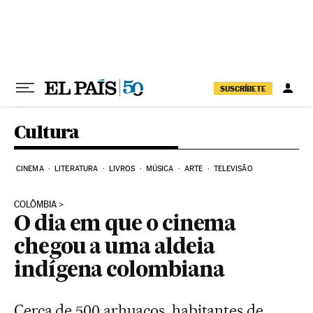
Pular para o conteúdo
SUSCRÍBETE
Cultura
CINEMA
LITERATURA
LIVROS
MÚSICA
ARTE
TELEVISÃO
COLÔMBIA
O dia em que o cinema
chegou a uma aldeia
indígena colombiana
Cerca de 500 arhuacos, habitantes de