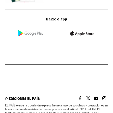
Baixe o app
©
EDICIONES EL PAÍS
EL PAÍS BRASIL EN
EL PAÍS BRASI
EL PAÍS B
EL PA
EL PAÍS ejerce la oposición expresa frente al uso de sus obras y prestaciones en
la elaboración de revistas de prensa prevista en el artículo 32.1 del TRLPI;
también realiza la reserva expresa frente a la reproducción, distribución y