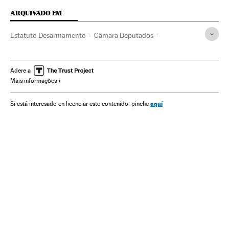
ARQUIVADO EM
Estatuto Desarmamento
Câmara Deputados
Legislação Brasileira
Estatutos legais
Brasil
América do Sul
América Latina
Regulamento jurídico
Adere a
Mais informações
América
Legislação
Bancada da Bala
Bancada BBB
Licença armas
Associações políticas
aquí
Si está interesado en licenciar este contenido, pinche
Partidos conservadores
Armas privadas
Congresso Nacional
Conservadores
Parlamento
Partidos políticos
Ideologias
Justiça
Política