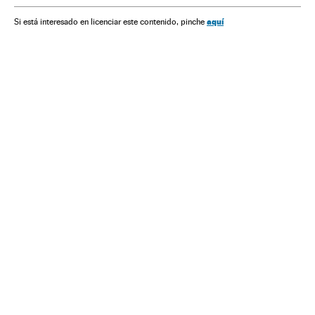
América Latina
América
Nicolás Maduro
aquí
Si está interesado en licenciar este contenido, pinche