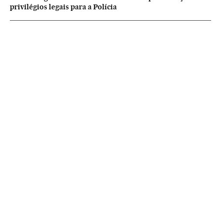
privilégios legais para a Polícia
NEWSLETTERS
Boletín de América
Cada semana en tu cuenta de correo una selección de las noticias,
reportajes y análisis de los periodistas de EL PAÍS con los acontecimientos
más relevantes del continente.