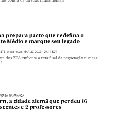
imes contra os direitos fundamentais
 prepara pacto que redefina o
te Médio e marque seu legado
SETS
|
Washington
|
MAR 25, 2015 - 20:44
EDT
te dos EUA enfrenta a reta final da negociação nuclear
rã
AÉREA NA FRANÇA
rn, a cidade alemã que perdeu 16
scentes e 2 professores