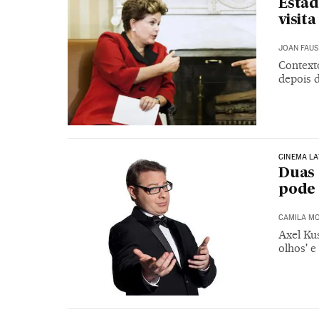
Estad
visit
JOAN FAUS
Context
depois 
CINEMA L
Duas 
pode 
CAMILA M
Axel Ku
olhos' e