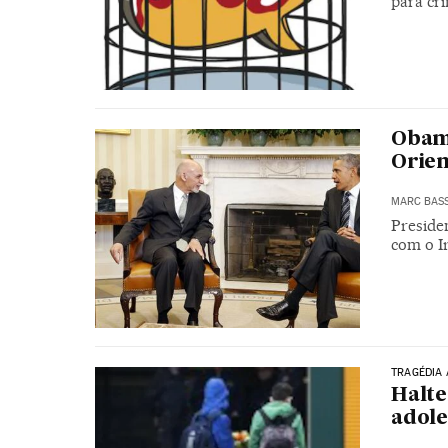
para cr
Obama
Orien
MARC BAS
Presiden
com o I
TRAGÉDIA 
Halte
adole