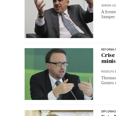
SORAYA CO
À frent
Samper 
REFORMA M
Cris
minis
RODOLFO 
Thomas 
Gomes d
DIPLOMACI