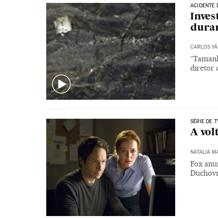
ACIDENTE
Inves
duran
CARLOS Y
“Tamanh
diretor
SÉRIE DE T
A vol
NATALIA M
Fox anu
Duchovn