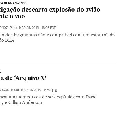
 DA GERMANWINGS
tigação descarta explosão do avião
te o voo
ÁRNOZ
|
Paris
|
MAR 25, 2015 - 16:03
EDT
o dos fragmentos não é compatível com um estouro”, diz
 do BEA
V
ta de ‘Arquivo X’
ARCOS
|
Madri
|
MAR 25, 2015 - 14:56
EDT
ncia uma temporada de seis capítulos com David
y e Gillian Anderson