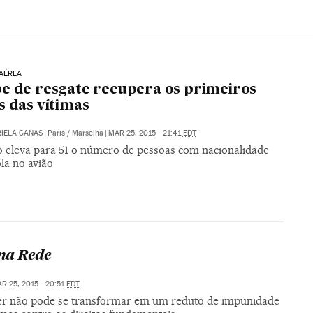
AÉREA
e de resgate recupera os primeiros
s das vítimas
IELA CAÑAS
|
Paris / Marselha
|
MAR 25, 2015 - 21:41
EDT
 eleva para 51 o número de pessoas com nacionalidade
la no avião
na Rede
R 25, 2015 - 20:51
EDT
er não pode se transformar em um reduto de impunidade