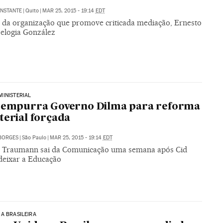
NSTANTE
|
Quito
|
MAR 25, 2015 - 19:14
EDT
e da organização que promove criticada mediação, Ernesto
elogia González
INISTERIAL
e empurra Governo Dilma para reforma
terial forçada
BORGES
|
São Paulo
|
MAR 25, 2015 - 19:14
EDT
Traumann sai da Comunicação uma semana após Cid
eixar a Educação
A BRASILEIRA