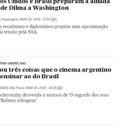
os Unidos e Brasil preparam a adiada
a de Dilma a Washington
|
Washington
|
MAR 25, 2015 - 17:54
EDT
o econômico e diplomático propicia uma aproximação
da tensão pela NSA
ATINO-AMERICANO
ou três coisas que o cinema argentino
ensinar ao do Brasil
ORAES
|
São Paulo
|
MAR 25, 2015 - 16:03
EDT
schevatzky desvenda o sucesso de 'O segredo dos seus
 'Relatos selvagens'