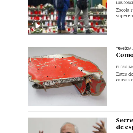
LUIS DONC
Escola 
superem
TRAGÉDIA 
Como 
EL PAÍS
|
Ma
Estes do
causas 
Secre
de es