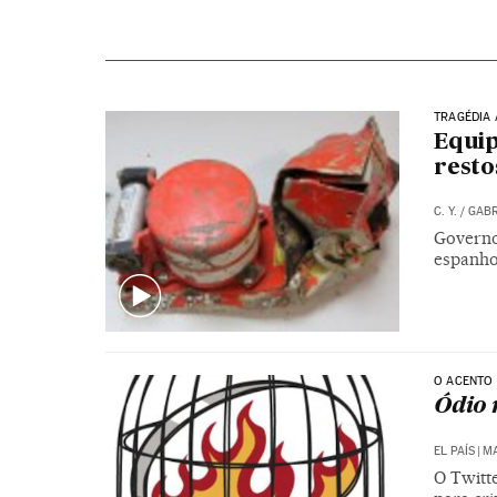
TRAGÉDIA 
Equip
resto
C. Y.
/
GABR
Governo
espanho
O ACENTO
Ódio 
EL PAÍS
|
MA
O Twitt