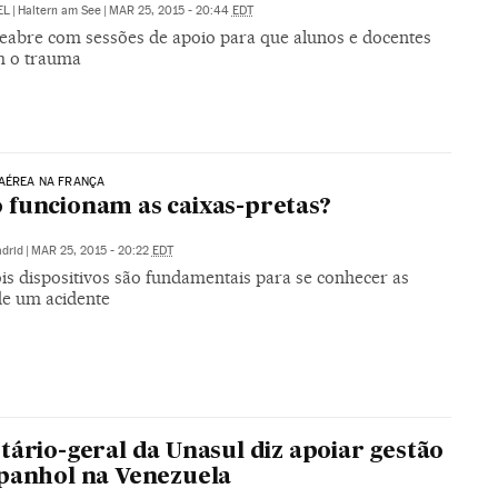
EL
|
Haltern am See
|
MAR 25, 2015 - 20:44
EDT
reabre com sessões de apoio para que alunos e docentes
 o trauma
AÉREA NA FRANÇA
funcionam as caixas-pretas?
drid
|
MAR 25, 2015 - 20:22
EDT
is dispositivos são fundamentais para se conhecer as
de um acidente
tário-geral da Unasul diz apoiar gestão
panhol na Venezuela