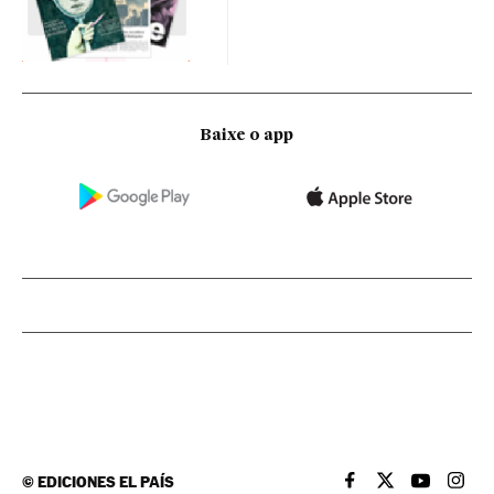
Baixe o app
©
EDICIONES EL PAÍS
EL PAÍS BRASIL EN
EL PAÍS BRASI
EL PAÍS B
EL PA