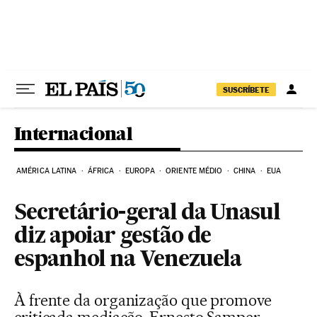
Pular para o conteúdo
SUSCRÍBETE
Internacional
AMÉRICA LATINA
ÁFRICA
EUROPA
ORIENTE MÉDIO
CHINA
EUA
Secretário-geral da Unasul
diz apoiar gestão de
espanhol na Venezuela
À frente da organização que promove