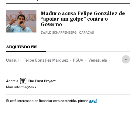
Maduro acusa Felipe González de
“apoiar um golpe” contra o
Governo
EWALD SCHARFENBERG
| CARACAS
ARQUIVADO EM
Unasul
Felipe González Márquez
PSUV
Venezuela
América do Sul
América Latina
Partidos políticos
América
Organizações internacionais
Adere a
Mais informações
Relações exteriores
Política
Nicolás Maduro
aquí
Si está interesado en licenciar este contenido, pinche