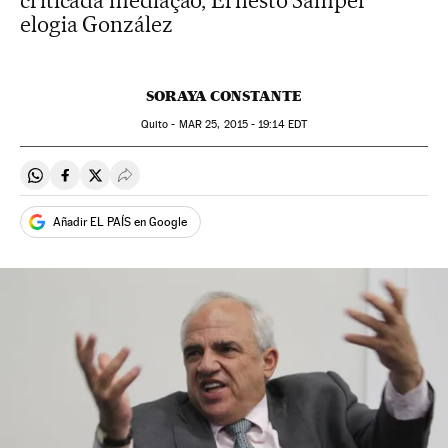
criticada mediação, Ernesto Samper
elogia González
SORAYA CONSTANTE
Quito -
MAR
25, 2015 - 19:14
EDT
Compartir en Whatsapp
Compartir en Facebook
Compartir en Twitter
Desplegar Redes Sociales
Añadir EL PAÍS en Google