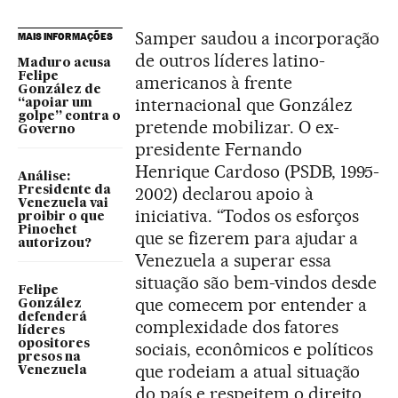
Samper saudou a incorporação
MAIS INFORMAÇÕES
de outros líderes latino-
Maduro acusa
Felipe
americanos à frente
González de
internacional que González
“apoiar um
golpe” contra o
pretende mobilizar. O ex-
Governo
presidente Fernando
Henrique Cardoso (PSDB, 1995-
Análise:
2002) declarou apoio à
Presidente da
Venezuela vai
iniciativa. “Todos os esforços
proibir o que
Pinochet
que se fizerem para ajudar a
autorizou?
Venezuela a superar essa
situação são bem-vindos desde
Felipe
que comecem por entender a
González
defenderá
complexidade dos fatores
líderes
opositores
sociais, econômicos e políticos
presos na
que rodeiam a atual situação
Venezuela
do país e respeitem o direito