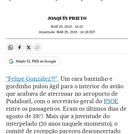
JOAQUÍN PRIETO
MAR
25, 2015 - 14:22
atualizado:
MAR
25, 2015 - 14:26
EDT
Compartir en Whatsapp
Compartir en Facebook
Compartir en Twitter
Desplegar Redes Sociales
Añadir EL PAÍS en Google
“Felipe González?!”
. Um cara baixinho e
gordinho pulou ágil para o interior do avião
que acabava de aterrissar no aeroporto de
Pudahuel, com o secretário-geral do
PSOE
entre os passageiros. Eram os últimos dias de
agosto de 1977. Mais que a juventude do
interpelado (35 anos naquele momento), o
comitê de recepção pareceu desconcertado