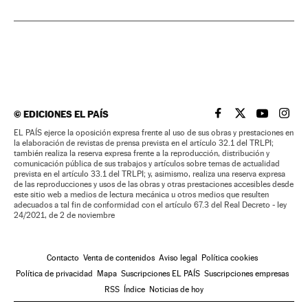
©
EDICIONES EL PAÍS
EL PAÍS BRASIL EN
EL PAÍS BRASI
EL PAÍS B
EL PA
EL PAÍS ejerce la oposición expresa frente al uso de sus obras y prestaciones en
la elaboración de revistas de prensa prevista en el artículo 32.1 del TRLPI;
también realiza la reserva expresa frente a la reproducción, distribución y
comunicación pública de sus trabajos y artículos sobre temas de actualidad
prevista en el artículo 33.1 del TRLPI; y, asimismo, realiza una reserva expresa
de las reproducciones y usos de las obras y otras prestaciones accesibles desde
este sitio web a medios de lectura mecánica u otros medios que resulten
adecuados a tal fin de conformidad con el artículo 67.3 del Real Decreto - ley
24/2021, de 2 de noviembre
Contacto
Venta de contenidos
Aviso legal
Política cookies
Política de privacidad
Mapa
Suscripciones EL PAÍS
Suscripciones empresas
RSS
Índice
Noticias de hoy