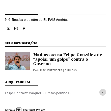
Receba o boletim do EL PAÍS América
Internacional El País Brasil en Twitter
Internacional El País Brasil en Instagram
Internacional El País Brasil en Facebook
MAIS INFORMAÇÕES
Maduro acusa Felipe González de
“apoiar um golpe” contra o
Governo
EWALD SCHARFENBERG
| CARACAS
ARQUIVADO EM
Felipe González Márquez
Presos políticos
Augusto Pinochet
Opinião
Venezuela
Repressão política
Chile
América do Sul
Adere a