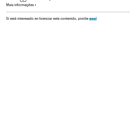
Mais informações
América Latina
América
Política
Nicolás Maduro
aquí
Si está interesado en licenciar este contenido, pinche