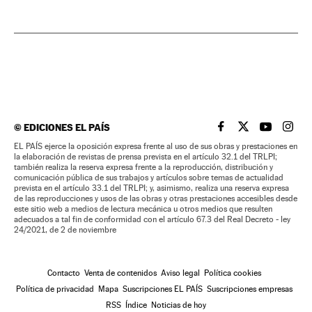
©
EDICIONES EL PAÍS
EL PAÍS BRASIL EN
EL PAÍS BRASI
EL PAÍS B
EL PA
EL PAÍS ejerce la oposición expresa frente al uso de sus obras y prestaciones en
la elaboración de revistas de prensa prevista en el artículo 32.1 del TRLPI;
también realiza la reserva expresa frente a la reproducción, distribución y
comunicación pública de sus trabajos y artículos sobre temas de actualidad
prevista en el artículo 33.1 del TRLPI; y, asimismo, realiza una reserva expresa
de las reproducciones y usos de las obras y otras prestaciones accesibles desde
este sitio web a medios de lectura mecánica u otros medios que resulten
adecuados a tal fin de conformidad con el artículo 67.3 del Real Decreto - ley
24/2021, de 2 de noviembre
Contacto
Venta de contenidos
Aviso legal
Política cookies
Política de privacidad
Mapa
Suscripciones EL PAÍS
Suscripciones empresas
RSS
Índice
Noticias de hoy