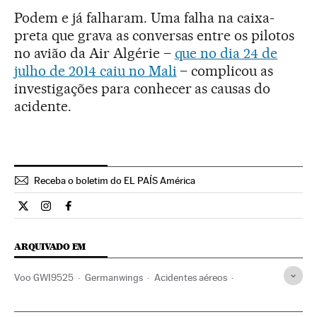
Podem e já falharam. Uma falha na caixa-
preta que grava as conversas entre os pilotos
no avião da Air Algérie –
que no dia 24 de
julho de 2014 caiu no Mali
– complicou as
investigações para conhecer as causas do
acidente.
Receba o boletim do EL PAÍS América
Internacional El País Brasil en Twitter
Internacional El País Brasil en Instagram
Internacional El País Brasil en Facebook
ARQUIVADO EM
Voo GWI9525
Germanwings
Acidentes aéreos
Linhas aéreas baixo custo
Acidentes
Linhas aéreas