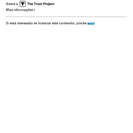
Empresas transporte
Transporte aéreo
Adere a
Mais informações
Acontecimentos
Transporte
Empresas
Economia
aquí
Si está interesado en licenciar este contenido, pinche