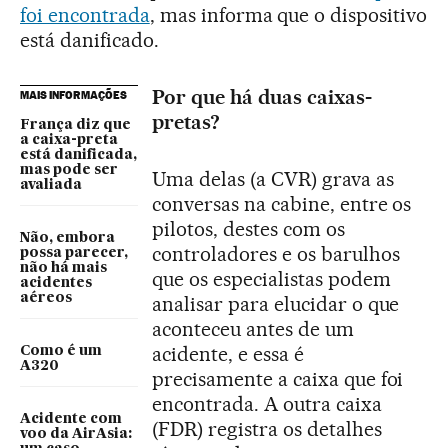
foi encontrada
, mas informa que o dispositivo
está danificado.
Por que há duas caixas-
MAIS INFORMAÇÕES
pretas?
França diz que
a caixa-preta
está danificada,
mas pode ser
Uma delas (a CVR) grava as
avaliada
conversas na cabine, entre os
pilotos, destes com os
Não, embora
controladores e os barulhos
possa parecer,
não há mais
que os especialistas podem
acidentes
aéreos
analisar para elucidar o que
aconteceu antes de um
acidente, e essa é
Como é um
A320
precisamente a caixa que foi
encontrada. A outra caixa
Acidente com
(FDR) registra os detalhes
voo da AirAsia: