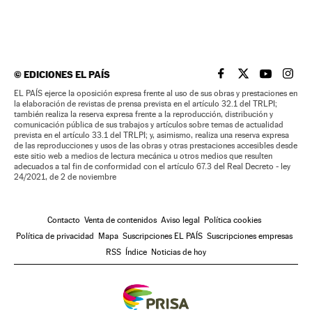
©
EDICIONES EL PAÍS
EL PAÍS BRASIL EN
EL PAÍS BRASI
EL PAÍS B
EL PA
EL PAÍS ejerce la oposición expresa frente al uso de sus obras y prestaciones en
la elaboración de revistas de prensa prevista en el artículo 32.1 del TRLPI;
también realiza la reserva expresa frente a la reproducción, distribución y
comunicación pública de sus trabajos y artículos sobre temas de actualidad
prevista en el artículo 33.1 del TRLPI; y, asimismo, realiza una reserva expresa
de las reproducciones y usos de las obras y otras prestaciones accesibles desde
este sitio web a medios de lectura mecánica u otros medios que resulten
adecuados a tal fin de conformidad con el artículo 67.3 del Real Decreto - ley
24/2021, de 2 de noviembre
Contacto
Venta de contenidos
Aviso legal
Política cookies
Política de privacidad
Mapa
Suscripciones EL PAÍS
Suscripciones empresas
RSS
Índice
Noticias de hoy