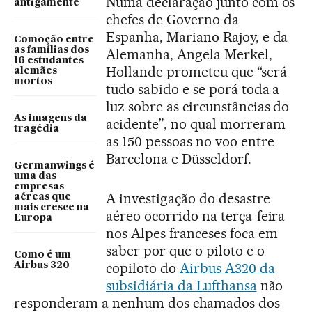
Numa declaração junto com os
antigamente
chefes de Governo da
Espanha, Mariano Rajoy, e da
Comoção entre
as famílias dos
Alemanha, Angela Merkel,
16 estudantes
Hollande prometeu que “será
alemães
mortos
tudo sabido e se porá toda a
luz sobre as circunstâncias do
As imagens da
acidente”, no qual morreram
tragédia
as 150 pessoas no voo entre
Barcelona e Düsseldorf.
Germanwings é
uma das
empresas
A investigação do desastre
aéreas que
mais cresce na
aéreo ocorrido na terça-feira
Europa
nos Alpes franceses foca em
saber por que o piloto e o
Como é um
copiloto do
Airbus A320 da
Airbus 320
subsidiária da Lufthansa
não
responderam a nenhum dos chamados dos