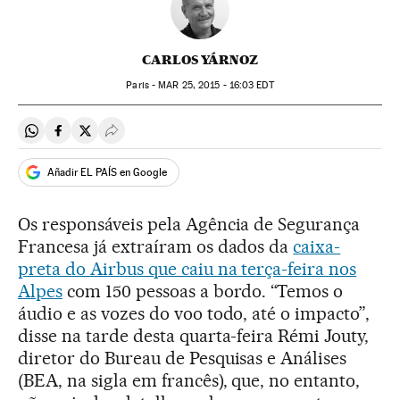
CARLOS YÁRNOZ
Paris -
MAR
25, 2015 - 16:03
EDT
Compartir en Whatsapp
Compartir en Facebook
Compartir en Twitter
Desplegar Redes Sociales
Añadir EL PAÍS en Google
Os responsáveis pela Agência de Segurança
Francesa já extraíram os dados da
caixa-
preta do Airbus que caiu na terça-feira nos
Alpes
com 150 pessoas a bordo. “Temos o
áudio e as vozes do voo todo, até o impacto”,
disse na tarde desta quarta-feira Rémi Jouty,
diretor do Bureau de Pesquisas e Análises
(BEA, na sigla em francês), que, no entanto,