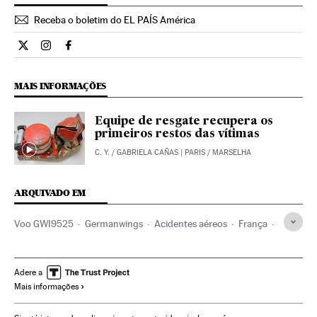
Receba o boletim do EL PAÍS América
Internacional El País Brasil en Twitter
Internacional El País Brasil en Instagram
Internacional El País Brasil en Facebook
MAIS INFORMAÇÕES
Equipe de resgate recupera os
primeiros restos das vítimas
C. Y.
/
GABRIELA CAÑAS
| PARIS / MARSELHA
ARQUIVADO EM
Voo GWI9525
Germanwings
Acidentes aéreos
França
Linhas aéreas baixo custo
Acidentes
Linhas aéreas
Transporte aéreo
Empresas transporte
Adere a
Mais informações
Europa Ocidental
Transporte
Acontecimentos