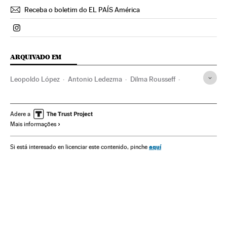
Receba o boletim do EL PAÍS América
Politica El País Brasil en Instagram
ARQUIVADO EM
Leopoldo López
Antonio Ledezma
Dilma Rousseff
Repressão política
Presidente Brasil
Presidência Brasil
Governo Brasil
Governo
Administração Estado
Adere a
Mais informações
Administração pública
Voluntad Popular
Venezuela
América do Sul
América Latina
América
aquí
Si está interesado en licenciar este contenido, pinche
Partido dos Trabalhadores
Partidos políticos
Política
Nicolás Maduro