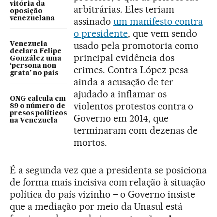
vitória da
arbitrárias. Eles teriam
oposição
venezuelana
assinado
um manifesto contra
o presidente
, que vem sendo
usado pela promotoria como
Venezuela
declara Felipe
principal evidência dos
González uma
‘persona non
crimes. Contra López pesa
grata’ no país
ainda a acusação de ter
ajudado a inflamar os
ONG calcula em
violentos protestos contra o
89 o número de
presos políticos
Governo em 2014, que
na Venezuela
terminaram com dezenas de
mortos.
É a segunda vez que a presidenta se posiciona
de forma mais incisiva com relação à situação
política do país vizinho – o Governo insiste
que a mediação por meio da Unasul está