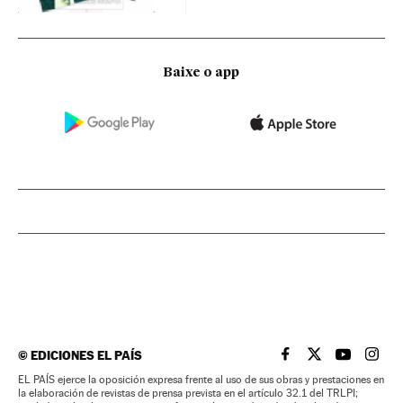
Baixe o app
©
EDICIONES EL PAÍS
EL PAÍS BRASIL EN
EL PAÍS BRASI
EL PAÍS B
EL PA
EL PAÍS ejerce la oposición expresa frente al uso de sus obras y prestaciones en
la elaboración de revistas de prensa prevista en el artículo 32.1 del TRLPI;