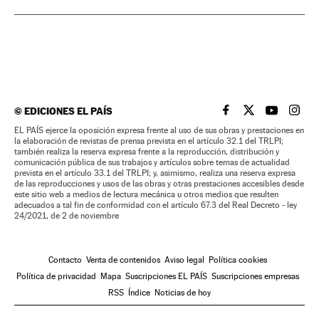
©
EDICIONES EL PAÍS
EL PAÍS BRASIL EN
EL PAÍS BRASI
EL PAÍS B
EL PA
EL PAÍS ejerce la oposición expresa frente al uso de sus obras y prestaciones en
la elaboración de revistas de prensa prevista en el artículo 32.1 del TRLPI;
también realiza la reserva expresa frente a la reproducción, distribución y
comunicación pública de sus trabajos y artículos sobre temas de actualidad
prevista en el artículo 33.1 del TRLPI; y, asimismo, realiza una reserva expresa
de las reproducciones y usos de las obras y otras prestaciones accesibles desde
este sitio web a medios de lectura mecánica u otros medios que resulten
adecuados a tal fin de conformidad con el artículo 67.3 del Real Decreto - ley
24/2021, de 2 de noviembre
Contacto
Venta de contenidos
Aviso legal
Política cookies
Política de privacidad
Mapa
Suscripciones EL PAÍS
Suscripciones empresas
RSS
Índice
Noticias de hoy