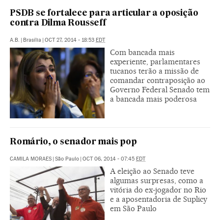
PSDB se fortalece para articular a oposição
contra Dilma Rousseff
A.B.
|
Brasília
|
OCT 27, 2014 - 18:53
EDT
Com bancada mais
experiente, parlamentares
tucanos terão a missão de
comandar contraposição ao
Governo Federal Senado tem
a bancada mais poderosa
Romário, o senador mais pop
CAMILA MORAES
|
São Paulo
|
OCT 06, 2014 - 07:45
EDT
A eleição ao Senado teve
algumas surpresas, como a
vitória do ex-jogador no Rio
e a aposentadoria de Suplicy
em São Paulo