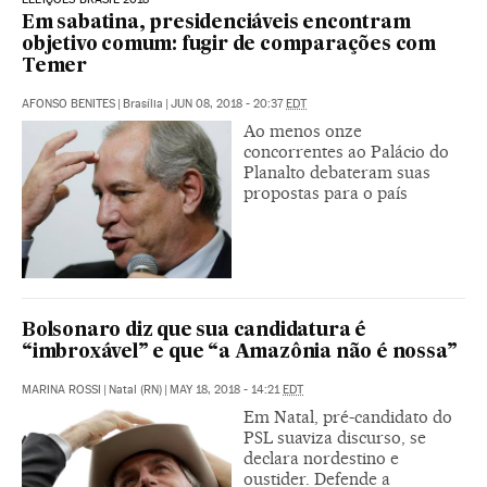
Em sabatina, presidenciáveis encontram
objetivo comum: fugir de comparações com
Temer
AFONSO BENITES
|
Brasília
|
JUN 08, 2018 - 20:37
EDT
Ao menos onze
concorrentes ao Palácio do
Planalto debateram suas
propostas para o país
Bolsonaro diz que sua candidatura é
“imbroxável” e que “a Amazônia não é nossa”
MARINA ROSSI
|
Natal (RN)
|
MAY 18, 2018 - 14:21
EDT
Em Natal, pré-candidato do
PSL suaviza discurso, se
declara nordestino e
oustider. Defende a