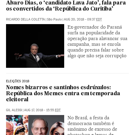
Alvaro Dias, o ‘candidato Lava Jato’, fala para
os convertidos da ‘República do Curitiba’
RICARDO DELLA COLETTA
|
São Paulo
|
AUG 20, 2018 - 09:37
EDT
Ex-governador do Paraná
surfa na popularidade da
operação para alavancar sua
campanha, mas se enrola
quando precisa falar sobre
algo que não seja corrupção
ELEIÇÕES 2018
Nomes bizarros e santinhos esdrúxulos:
República dos Memes entra em temporada
eleitoral
GIL ALESSI
|
AUG 17, 2018 - 15:55
EDT
No Brasil, a festa da
democracia também é
sinônimo de excesso de
photoshop e lemas de