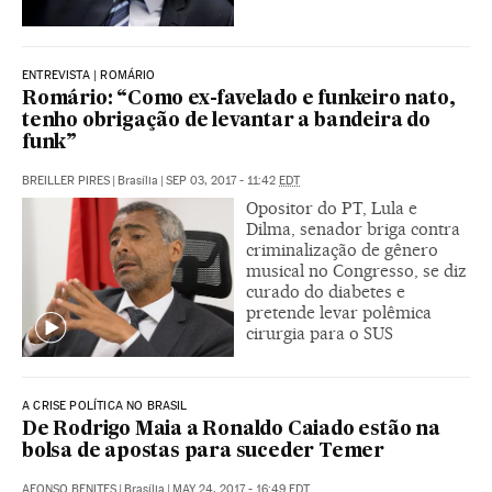
ENTREVISTA | ROMÁRIO
Romário: “Como ex-favelado e funkeiro nato,
tenho obrigação de levantar a bandeira do
funk”
BREILLER PIRES
|
Brasília
|
SEP 03, 2017 - 11:42
EDT
Opositor do PT, Lula e
Dilma, senador briga contra
criminalização de gênero
musical no Congresso, se diz
curado do diabetes e
pretende levar polêmica
cirurgia para o SUS
A CRISE POLÍTICA NO BRASIL
De Rodrigo Maia a Ronaldo Caiado estão na
bolsa de apostas para suceder Temer
AFONSO BENITES
|
Brasília
|
MAY 24, 2017 - 16:49
EDT