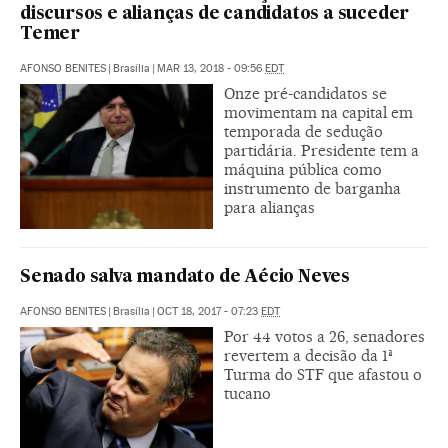
discursos e alianças de candidatos a suceder
Temer
AFONSO BENITES
|
Brasília
|
MAR 13, 2018 - 09:56
EDT
Onze pré-candidatos se
movimentam na capital em
temporada de sedução
partidária. Presidente tem a
máquina pública como
instrumento de barganha
para alianças
Senado salva mandato de Aécio Neves
AFONSO BENITES
|
Brasília
|
OCT 18, 2017 - 07:23
EDT
Por 44 votos a 26, senadores
revertem a decisão da 1ª
Turma do STF que afastou o
tucano