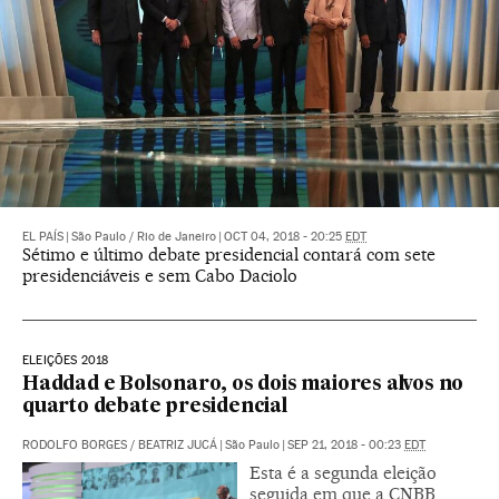
EL PAÍS
|
São Paulo / Rio de Janeiro
|
OCT 04, 2018 - 20:25
EDT
Sétimo e último debate presidencial contará com sete
presidenciáveis e sem Cabo Daciolo
ELEIÇÕES 2018
Haddad e Bolsonaro, os dois maiores alvos no
quarto debate presidencial
RODOLFO BORGES
/
BEATRIZ JUCÁ
|
São Paulo
|
SEP 21, 2018 - 00:23
EDT
Esta é a segunda eleição
seguida em que a CNBB