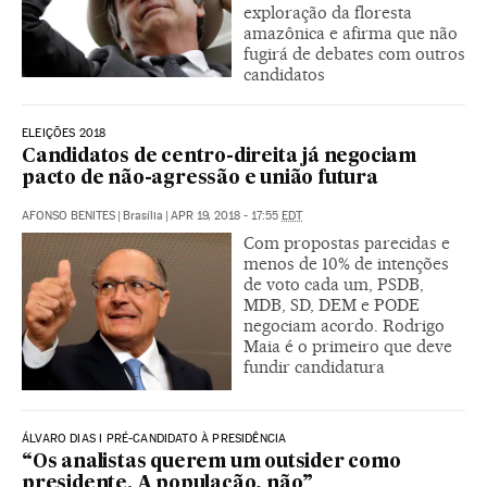
exploração da floresta
amazônica e afirma que não
fugirá de debates com outros
candidatos
ELEIÇÕES 2018
Candidatos de centro-direita já negociam
pacto de não-agressão e união futura
AFONSO BENITES
|
Brasília
|
APR 19, 2018 - 17:55
EDT
Com propostas parecidas e
menos de 10% de intenções
de voto cada um, PSDB,
MDB, SD, DEM e PODE
negociam acordo. Rodrigo
Maia é o primeiro que deve
fundir candidatura
ÁLVARO DIAS I PRÉ-CANDIDATO À PRESIDÊNCIA
“Os analistas querem um outsider como
presidente. A população, não”