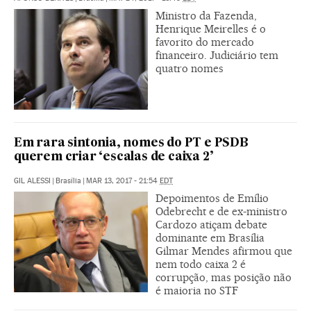
Ministro da Fazenda,
Henrique Meirelles é o
favorito do mercado
financeiro. Judiciário tem
quatro nomes
Em rara sintonia, nomes do PT e PSDB
querem criar ‘escalas de caixa 2’
GIL ALESSI
|
Brasília
|
MAR 13, 2017 - 21:54
EDT
Depoimentos de Emílio
Odebrecht e de ex-ministro
Cardozo atiçam debate
dominante em Brasília
Gilmar Mendes afirmou que
nem todo caixa 2 é
corrupção, mas posição não
é maioria no STF