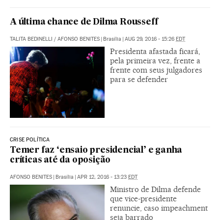
A última chance de Dilma Rousseff
TALITA BEDINELLI
/
AFONSO BENITES
|
Brasília
|
AUG 29, 2016 - 15:26
EDT
Presidenta afastada ficará,
pela primeira vez, frente a
frente com seus julgadores
para se defender
CRISE POLÍTICA
Temer faz ‘ensaio presidencial’ e ganha
críticas até da oposição
AFONSO BENITES
|
Brasília
|
APR 12, 2016 - 13:23
EDT
Ministro de Dilma defende
que vice-presidente
renuncie, caso impeachment
seja barrado