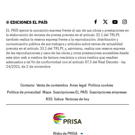
©
EDICIONES EL PAÍS
EL PAÍS BRASIL EN
EL PAÍS BRASI
EL PAÍS B
EL PA
EL PAÍS ejerce la oposición expresa frente al uso de sus obras y prestaciones en
la elaboración de revistas de prensa prevista en el artículo 32.1 del TRLPI;
también realiza la reserva expresa frente a la reproducción, distribución y
comunicación pública de sus trabajos y artículos sobre temas de actualidad
prevista en el artículo 33.1 del TRLPI; y, asimismo, realiza una reserva expresa
de las reproducciones y usos de las obras y otras prestaciones accesibles desde
este sitio web a medios de lectura mecánica u otros medios que resulten
adecuados a tal fin de conformidad con el artículo 67.3 del Real Decreto - ley
24/2021, de 2 de noviembre
Contacto
Venta de contenidos
Aviso legal
Política cookies
Política de privacidad
Mapa
Suscripciones EL PAÍS
Suscripciones empresas
RSS
Índice
Noticias de hoy
Webs de PRISA