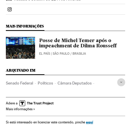
Politica El País Brasil en Instagram
MAIS INFORMAÇÕES
Posse de Michel Temer após o
impeachment de Dilma Rousseff
EL PAÍS
| SÃO PAULO / BRASILIA
ARQUIVADO EM
Senado Federal
Políticos
Câmara Deputados
Impeachment
Crises políticas
Dilma Rousseff
Destituições políticas
Presidente Brasil
Adere a
Mais informações
Congresso Nacional
Presidência Brasil
Atividade legislativa
Conflitos políticos
Parlamento
aquí
Si está interesado en licenciar este contenido, pinche