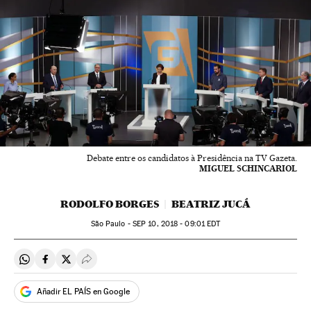
Debate entre os candidatos à Presidência na TV Gazeta.
MIGUEL SCHINCARIOL
RODOLFO BORGES
BEATRIZ JUCÁ
São Paulo -
SEP
10, 2018 - 09:01
EDT
Compartir en Whatsapp
Compartir en Facebook
Compartir en Twitter
Desplegar Redes Sociales
Añadir EL PAÍS en Google