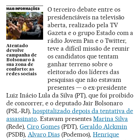
O terceiro debate entre os
MAIS INFORMAÇÕES
presidenciáveis na televisão
aberta, realizado pela TV
Gazeta e o grupo Estado com a
rádio Jovem Pan e o Twitter,
Atentado
teve a difícil missão de reunir
devolve
os candidatos que tentam
campanha de
Bolsonaro à
ganhar terreno sobre o
sua zona de
conforto: as
eleitorado dos líderes das
redes sociais
pesquisas que não estavam
presentes — o ex-presidente
Luiz Inácio Lula da Silva (PT), que foi proibido
de concorrer, e o deputado Jair Bolsonaro
(PSL-RJ),
hospitalizado depois da tentativa de
assassinato
. Estavam presentes
Marina Silva
(Rede),
Ciro Gomes
(PDT),
Geraldo Alckmin
(PSDB),
Alvaro Dias
(Podemos),
Henrique