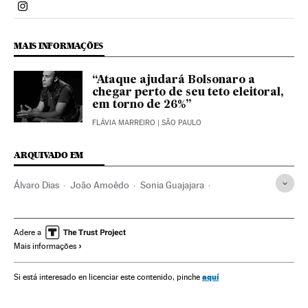
Politica El País Brasil en Instagram
MAIS INFORMAÇÕES
“Ataque ajudará Bolsonaro a
chegar perto de seu teto eleitoral,
em torno de 26%”
FLÁVIA MARREIRO
| SÃO PAULO
ARQUIVADO EM
Álvaro Dias
João Amoêdo
Sonia Guajajara
Líderes sociais
Eleições Brasil 2018
Henrique Meirelles
Cabo Daciolo
Ciro Gomes
Marina Silva
Adere a
Mais informações
Liderança comunitária
Indígenas
Eleições Brasil
Jair Bolsonaro
Debates Eleitorais
Atos eleitorais
aquí
Si está interesado en licenciar este contenido, pinche
Ativismo
Geraldo Alckmin
Governadores