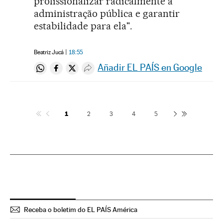
profissionalizar radicalmente a
administração pública e garantir
estabilidade para ela".
Beatriz Jucá
18:55
Añadir EL PAÍS en Google
Compartir en Whatsapp
Compartir en Facebook
Compartir en Twitter
Desplegar Redes Sociales
1
2
3
4
5
Receba o boletim do EL PAÍS América