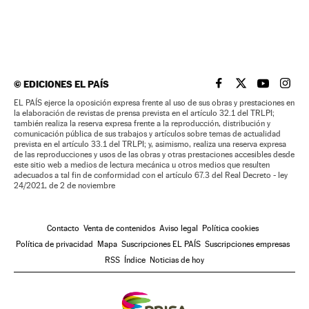
©
EDICIONES EL PAÍS
EL PAÍS BRASIL EN
EL PAÍS BRASI
EL PAÍS B
EL PA
EL PAÍS ejerce la oposición expresa frente al uso de sus obras y prestaciones en
la elaboración de revistas de prensa prevista en el artículo 32.1 del TRLPI;
también realiza la reserva expresa frente a la reproducción, distribución y
comunicación pública de sus trabajos y artículos sobre temas de actualidad
prevista en el artículo 33.1 del TRLPI; y, asimismo, realiza una reserva expresa
de las reproducciones y usos de las obras y otras prestaciones accesibles desde
este sitio web a medios de lectura mecánica u otros medios que resulten
adecuados a tal fin de conformidad con el artículo 67.3 del Real Decreto - ley
24/2021, de 2 de noviembre
Contacto
Venta de contenidos
Aviso legal
Política cookies
Política de privacidad
Mapa
Suscripciones EL PAÍS
Suscripciones empresas
RSS
Índice
Noticias de hoy