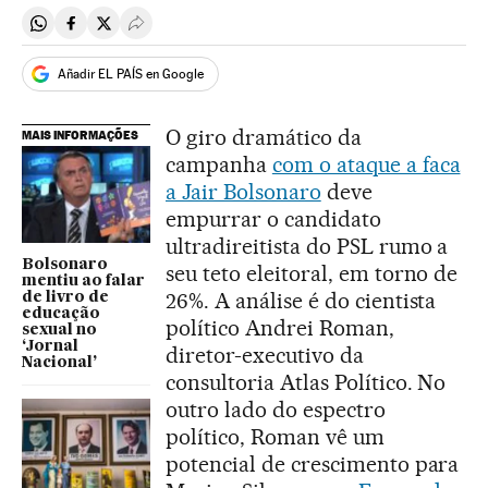
Compartir en Whatsapp
Compartir en Facebook
Compartir en Twitter
Desplegar Redes Sociales
Añadir EL PAÍS en Google
O giro dramático da
MAIS INFORMAÇÕES
campanha
com o ataque a faca
a Jair Bolsonaro
deve
empurrar o candidato
ultradireitista do PSL rumo a
Bolsonaro
seu teto eleitoral, em torno de
mentiu ao falar
26%. A análise é do cientista
de livro de
educação
político Andrei Roman,
sexual no
‘Jornal
diretor-executivo da
Nacional’
consultoria Atlas Político. No
outro lado do espectro
político, Roman vê um
potencial de crescimento para