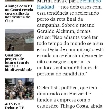
Marina Silva e para
Fernando
Haddad
— nos dois casos com
Aliança com PT
no Ceará revela
essa tendência se acelerando
encruzilhada
nordestina de
perto da reta final da
Ciro
campanha. Sobre o tucano
Geraldo Alckmin, é mais
cético: "Não adianta você ter
todo tempo do mundo se a sua
estratégia de comunicação está
errada ou se ela simplesmente
Qualquer
projeto de
não consegue superar as
futuro tem de
mirar a
maiores vulnerabilidades da
biodiversidade
persona do candidato."
O cientista político, que tem
doutorado em Harvard e
fundou a empresa com o
AO VIVO |
estatístico Thiago Costa, ainda
Debate TV