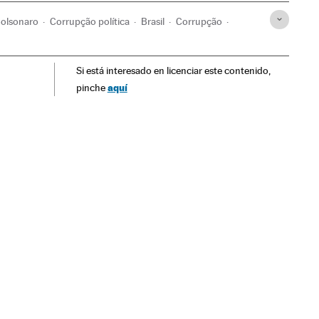
Bolsonaro
Corrupção política
Brasil
Corrupção
ca
Delitos
Justiça
Partido dos Trabalhadores
Si está interesado en licenciar este contenido,
aquí
pinche