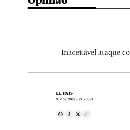
Opinião
Inaceitável ataque c
EL PAÍS
SEP
08, 2018 - 10:50
EDT
Compartir en Whatsapp
Compartir en Facebook
Compartir en Twitter
Desplegar Redes Soci