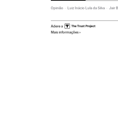
Opinião
Luiz Inácio Lula da Silva
Jair 
América Latina
América do Sul
Améri
Adere a
Partidos políticos
Política
Mais informações