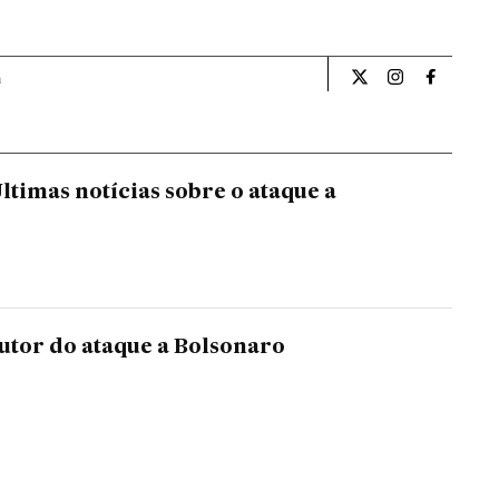
a
Opiniao El País Br
Opiniao El Pa
Opiniao 
ltimas notícias sobre o ataque a
utor do ataque a Bolsonaro