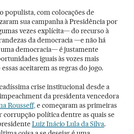
o populista, com colocações de
rizaram sua campanha à Presidência por
gumas vezes explícita— do recurso à
grandezas da democracia —e não há
 é uma democracia— é justamente
portunidades iguais às vozes mais
essas aceitarem as regras do jogo.
adíssima crise institucional desde a
 impeachment da presidenta vencedora
ma Rousseff,
e começaram as primeiras
 corrupção política dentre as quais se
-presidente
Luiz Inácio Lula da Silva
.
última coisa a se desejar é uma