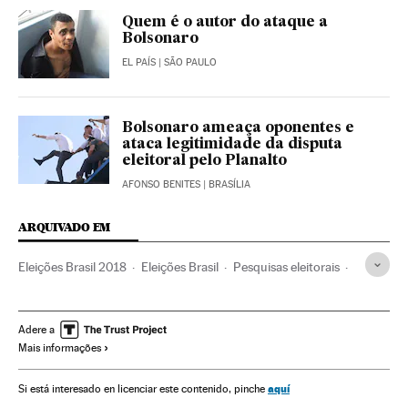
Quem é o autor do ataque a
Bolsonaro
EL PAÍS
| SÃO PAULO
Bolsonaro ameaça oponentes e
ataca legitimidade da disputa
eleitoral pelo Planalto
AFONSO BENITES
| BRASÍLIA
ARQUIVADO EM
Eleições Brasil 2018
Eleições Brasil
Pesquisas eleitorais
Brasil
América do Sul
América Latina
Eleições
América
Política
Eleições 2018
Adere a
Mais informações
aquí
Si está interesado en licenciar este contenido, pinche