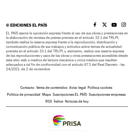
©
EDICIONES EL PAÍS
EL PAÍS BRASIL EN
EL PAÍS BRASI
EL PAÍS B
EL PA
EL PAÍS ejerce la oposición expresa frente al uso de sus obras y prestaciones en
la elaboración de revistas de prensa prevista en el artículo 32.1 del TRLPI;
también realiza la reserva expresa frente a la reproducción, distribución y
comunicación pública de sus trabajos y artículos sobre temas de actualidad
prevista en el artículo 33.1 del TRLPI; y, asimismo, realiza una reserva expresa
de las reproducciones y usos de las obras y otras prestaciones accesibles desde
este sitio web a medios de lectura mecánica u otros medios que resulten
adecuados a tal fin de conformidad con el artículo 67.3 del Real Decreto - ley
24/2021, de 2 de noviembre
Contacto
Venta de contenidos
Aviso legal
Política cookies
Política de privacidad
Mapa
Suscripciones EL PAÍS
Suscripciones empresas
RSS
Índice
Noticias de hoy