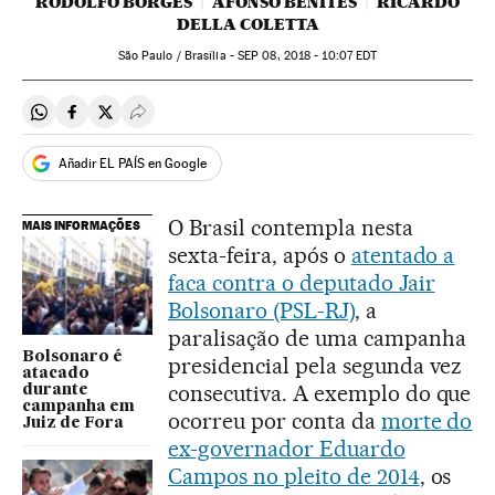
RODOLFO BORGES
AFONSO BENITES
RICARDO
DELLA COLETTA
São Paulo / Brasília -
SEP
08, 2018 - 10:07
EDT
Compartir en Whatsapp
Compartir en Facebook
Compartir en Twitter
Desplegar Redes Sociales
Añadir EL PAÍS en Google
O Brasil contempla nesta
MAIS INFORMAÇÕES
sexta-feira, após o
atentado a
faca contra o deputado Jair
Bolsonaro (PSL-RJ)
, a
paralisação de uma campanha
Bolsonaro é
presidencial pela segunda vez
atacado
consecutiva. A exemplo do que
durante
campanha em
ocorreu por conta da
morte do
Juiz de Fora
ex-governador Eduardo
Campos no pleito de 2014
, os