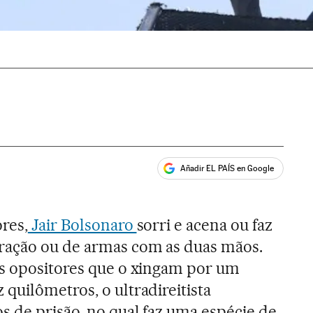
Añadir EL PAÍS en Google
ales
res,
Jair Bolsonaro
sorri e acena ou faz
ração ou de armas com as duas mãos.
os opositores que o xingam por um
quilômetros, o ultradireitista
s de prisão, no qual faz uma espécie de