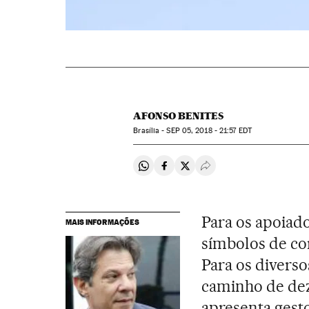
AFONSO BENITES
Brasília -
SEP
05, 2018 - 21:57
EDT
Compartir en Whatsapp
Compartir en Facebook
Compartir en Twitter
Desplegar Redes Soci
Para os apoiado
MAIS INFORMAÇÕES
símbolos de co
Para os divers
caminho de dez 
apresenta gesto