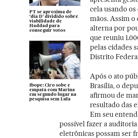
cela usando os
PT se aproxima de
mãos. Assim o 
‘dia D’ dividido sobre
viabilidade de
Haddad para
alterna por po
conseguir votos
que reuniu 1.00
pelas cidades s
Distrito Federal
Após o ato púb
Brasília, o dep
Ibope: Ciro sobe e
empata com Marina
afirmou de man
em segundo lugar na
pesquisa sem Lula
resultado das e
Em seu entendi
possível fazer a auditori
eletrônicas possam ser fr