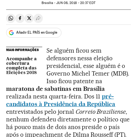
Brasília -
JUN
08, 2018 - 20:37
EDT
Compartir en Whatsapp
Compartir en Facebook
Compartir en Twitter
Desplegar Redes Sociales
Añadir EL PAÍS en Google
Se alguém ficou sem
MAIS INFORMAÇÕES
defensores nessa eleição
Acompanhe a
cobertura
presidencial, esse alguém é o
completa das
Governo Michel Temer (MDB).
Eleições 2018
Isso ficou patente na
maratona de sabatinas em Brasília
realizada nesta quarta-feira. Dos 11
pré-
candidatos à Presidência da República
entrevistados pelo jornal
Correio Braziliense
,
nenhum defendeu diretamente o político que
há pouco mais de dois anos preside o país
após o impeachment de Dilma Rousseff (PT).