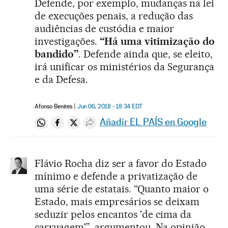
Defende, por exemplo, mudanças na lei
de execuções penais, a redução das
audiências de custódia e maior
investigações.
“Há uma vitimização do
bandido”
. Defende ainda que, se eleito,
irá unificar os ministérios da Segurança
e da Defesa.
Afonso Benites
Jun 06, 2018 - 18:34
EDT
Añadir EL PAÍS en Google
Compartir en Whatsapp
Compartir en Facebook
Compartir en Twitter
Desplegar Redes Sociales
Flávio Rocha diz ser a favor do Estado
mínimo e defende a privatização de
uma série de estatais. “Quanto maior o
Estado, mais empresários se deixam
seduzir pelos encantos 'de cima da
carruagem'”, argumentou. Na opinião