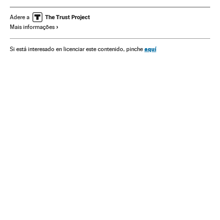
Eleições Brasil 2018
Jair Bolsonaro
Henrique Meirelles
Adere a
Mais informações
Ciro Gomes
Rodrigo Maia
Marina Silva
Manuela d’Ávila
Álvaro Dias
Flávio Rocha
Eleições
aquí
Si está interesado en licenciar este contenido, pinche
Política