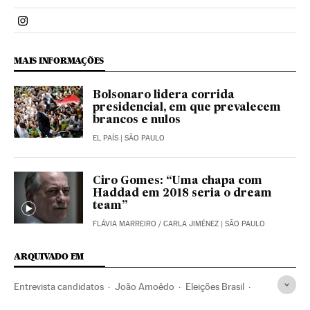
Politica El País Brasil en Instagram
MAIS INFORMAÇÕES
Bolsonaro lidera corrida
presidencial, em que prevalecem
brancos e nulos
EL PAÍS
| SÃO PAULO
Ciro Gomes: “Uma chapa com
Haddad em 2018 seria o dream
team”
FLÁVIA MARREIRO
/
CARLA JIMÉNEZ
| SÃO PAULO
ARQUIVADO EM
Entrevista candidatos
João Amoêdo
Eleições Brasil
Candidaturas políticas
Geraldo Alckmin
Brasil