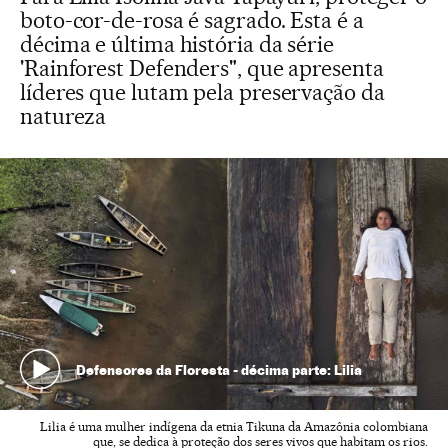
boto-cor-de-rosa é sagrado. Esta é a
décima e última história da série
'Rainforest Defenders", que apresenta
líderes que lutam pela preservação da
natureza
Defensores da Floresta - décima parte: Lilia
Lilia é uma mulher indígena da etnia Tikuna da Amazônia colombiana
que, se dedica à proteção dos seres vivos que habitam os rios.