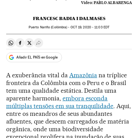
Vídeo:
PABLO ALBARENGA
FRANCESC BADIA I DALMASES
Puerto Nariño (Colômbia) -
OCT
19, 2020 - 11:03
EDT
Compartir en Whatsapp
Compartir en Facebook
Compartir en Twitter
Desplegar Redes Sociales
Añadir EL PAÍS en Google
A exuberância vital da
Amazônia
na tríplice
fronteira da Colômbia com o Peru e o Brasil
tem uma qualidade estática. Destila uma
aparente harmonia,
embora esconda
múltiplas tensões em sua tranquilidade
. Aqui,
entre os meandros de seus abundantes
afluentes, que descem carregados de matéria
orgânica, onde uma biodiversidade
excepcional prolifera na inundação de suas